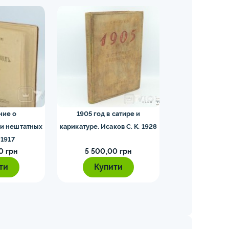
ние о
1905 год в сатире и
Устав внутрен
и нештатных
карикатуре. Исаков С. К. 1928
191
 1917
0 грн
5 500,00 грн
4 000,0
ти
Купити
Купи