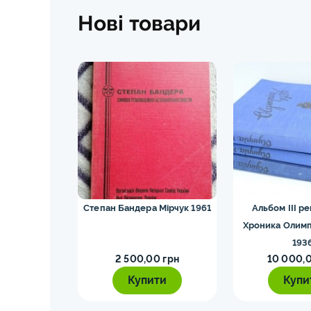
Нові товари
ских видов.
Степан Бандера Мірчук 1961
Альбом III ре
4
Хроника Олимп
193
0 грн
2 500,00 грн
10 000,0
ти
Купити
Купи