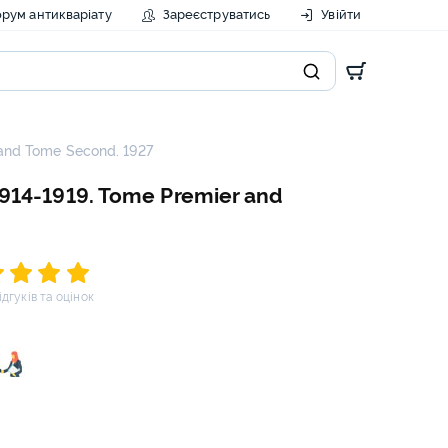
рум антикваріату
Зареєструватись
Увійти
 and Tome Second. 1927
1914-1919. Tome Premier and
відгуків та оцінок