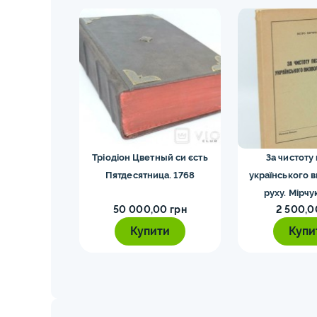
з німецьким
Тріодіон Цветный си єсть
За чистоту
тора Мартіна
Пятдесятница. 1768
українського 
95 року
руху. Мірчу
0 грн
50 000,00 грн
2 500,0
ти
Купити
Купи