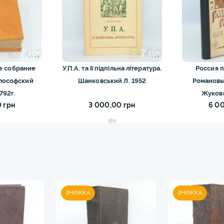
е собрание
У.П.А. та її підпільна література.
Россия 
лософский
Шанковський Л. 1952
Романовых
792г.
Жукови
 грн
3 000,00 грн
6 0
ЗНИЖКА
ЗНИЖКА