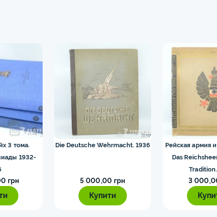
йх 3 тома.
Die Deutsche Wehrmacht. 1936
Рейская армия и
иады 1932-
Das Reichshee
6
Tradition
0 грн
5 000,00 грн
3 000,0
ти
Купити
Купи