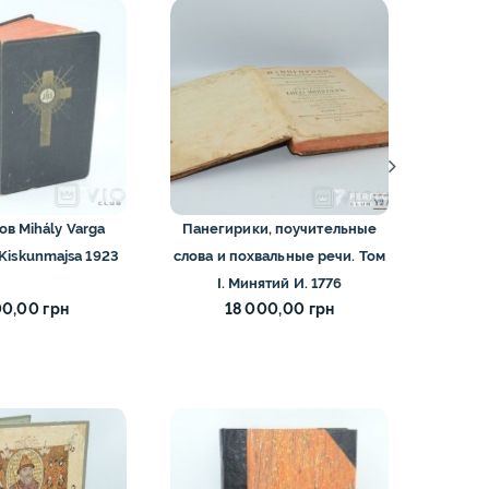
ов Mihály Varga
Панегирики, поучительные
У.П.А. т
Kiskunmajsa 1923
слова и похвальные речи. Том
Ша
І. Минятий И. 1776
00,00 грн
18 000,00 грн