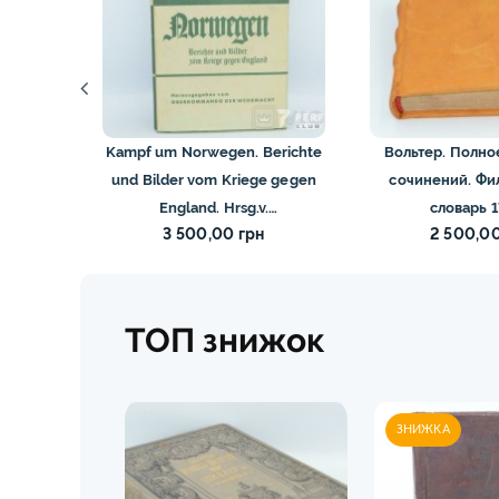
 с
Kampf um Norwegen. Berichte
Вольтер. Полно
Том ІІ.
und Bilder vom Kriege gegen
сочинений. Фи
1923
England. Hrsg.v.
словарь 1
3 500,00 грн
2 500,00
Oberkommando der
Wehrmacht. 1940
ТОП знижок
ЗНИЖКА