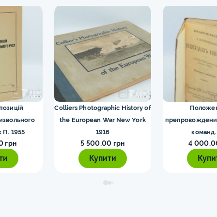
 позицій
Colliers Photographic History of
Положе
визвольного
the European War New York
препровождени
к П. 1955
1916
команд.
0 грн
5 500,00 грн
4 000,0
ти
Купити
Купи