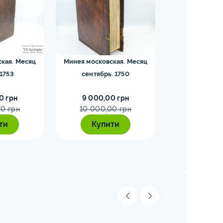
кая. Месяц
Минея московская. Месяц
Празднична
 1753
сентябрь. 1750
московская. 
Цветослов
0 грн
9 000,00 грн
7 000,0
0 грн
10 000,00 грн
7 450,0
ти
Купити
Купи