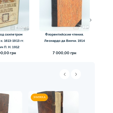
под скипетром
Флорентийские чтения.
Степан
. 1613-1913 гг.
Леонардо да Винчи. 1914
ч П. Н. 1912
00,00 грн
7 000,00 грн
ЗНИЖКА
ЗНИЖКА