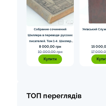
 литургия
Собрание сочинений
Унівський Служ
уста. 1840
Шиллера в переводе русских
писателей. Том 1-4. Шиллер
0 грн
8 000,00 грн
15 000,0
1901-1902 гг.
0 грн
10 000,00 грн
17 000,0
ти
Купити
Купи
ТОП переглядів