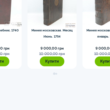
ебник. 1740
Минея московская. Месяц
Минея московс
Июнь. 1754
январь.
0 грн
9 000,00 грн
9 000,0
0 грн
10 000,00 грн
10 000,0
ти
Купити
Купи