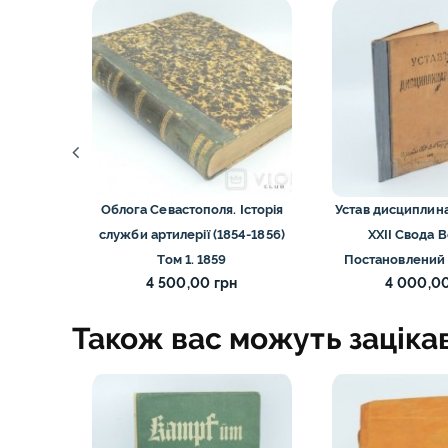
Стародавньо
США монети
України моне
Фінляндії мон
Франції моне
Центральної 
рия
Облога Севастополя. Історія
Устав дисциплин
. Том I-
служби артилерії (1854-1856)
XXII Свода 
Швейцарії, Л
1936
Том 1. 1859
Постановлений 1
Австрії моне
4 500,00 грн
4 000,00
Також вас можуть заціка