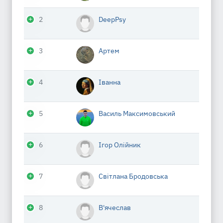
2
DeepPsy
3
Артем
4
Іванна
5
Василь Максимовський
6
Ігор Олійник
7
Світлана Бродовська
8
В'ячеслав