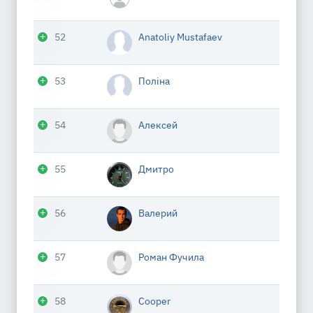
52
Anatoliy Mustafaev
53
Поліна
54
Алексей
55
Дмитро
56
Валерий
57
Роман Фучила
58
Cooper