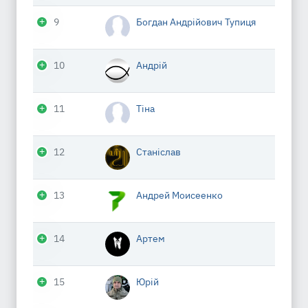
9
Богдан Андрійович Тупиця
10
Андрій
11
Тіна
12
Станіслав
13
Андрей Моисеенко
14
Артем
15
Юрій