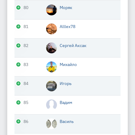
80
Моряк
81
Alllex78
82
Сергей Аксак
83
Михайло
84
Игорь
85
Вадим
86
Василь