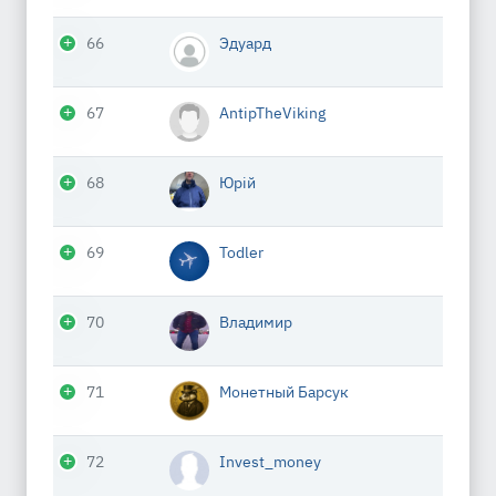
66
Эдуард
67
AntipTheViking
68
Юрій
69
Todler
70
Владимир
71
Монетный Барсук
72
Invest_money