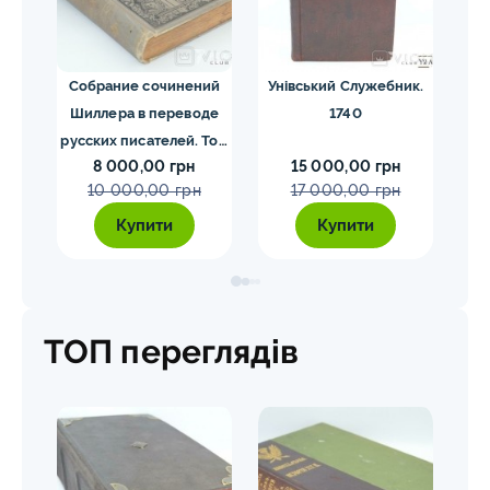
ргия
Собрание сочинений
Унівський Служебник.
М
1840
Шиллера в переводе
1740
русских писателей. Том
8 000,00 грн
15 000,00 грн
1-4. Шиллер 1901-1902
10 000,00 грн
17 000,00 грн
гг.
Купити
Купити
ТОП переглядів