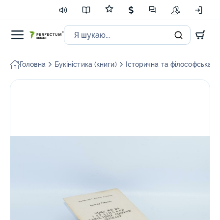
Головна
Букіністика (книги)
Історична та філософська л