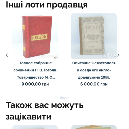
Інші лоти продавця
Полное собрание
Описание Севастополя
сочинений Н. В. Гоголя.
и осада его англо-
Товарищество М. О.
французами 1855.
9 000,00 грн
6 000,00 грн
Вольф 1910
Також вас можуть
зацікавити