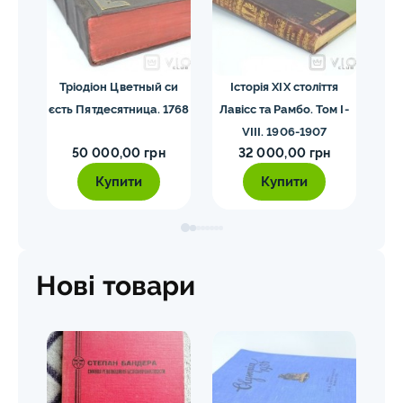
я.
Тріодіон Цветный си
Історія XIX століття
З
34
єсть Пятдесятница. 1768
Лавісс та Рамбо. Том І-
VІІІ. 1906-1907
50 000,00 грн
32 000,00 грн
Купити
Купити
Нові товари