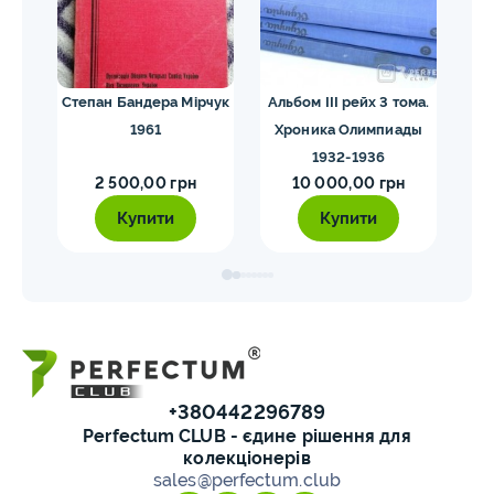
их
Степан Бандера Мірчук
Альбом III рейх 3 тома.
1961
Хроника Олимпиады
1932-1936
2 500,00 грн
10 000,00 грн
Купити
Купити
+380442296789
Perfectum CLUB - єдине рішення для
колекціонерів
sales@perfectum.club