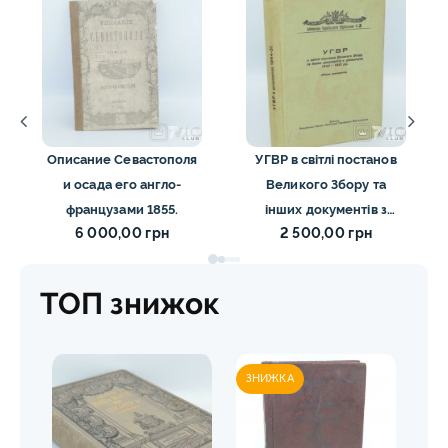
Описание Севастополя
УГВР в світлі постанов
и осада его англо-
Великого Збору та
французами 1855.
інших документів з
6 000,00 грн
2 500,00 грн
діяльности 1944-1951 рр
(1956)
ТОП знижок
ЗНИЖКА
ЗН