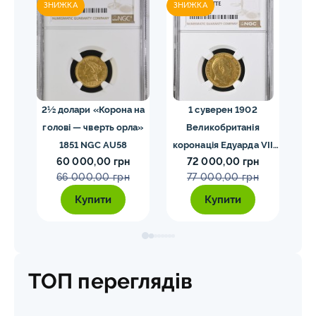
ЗНИЖКА
ЗНИЖКА
ЗН
02
2½ долари «Корона на
1 суверен 1902
20 
голові — чверть орла»
Великобританія
I
VII
1851 NGC AU58
коронація Едуарда VII
60 000,00 грн
72 000,00 грн
E
NGC PF58 MATTE
66 000,00 грн
77 000,00 грн
Купити
Купити
ТОП переглядів