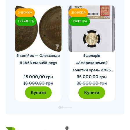
ЗНИЖКА
ЗНИЖКА
ЗН
НОВИНКА
НОВИНКА
НО
ома.
5 копійок — Олександр
5 доларів
ды
II 1863 ем au58 pcgs
«Американський
золотий орел» 2025
з
15 000,00 грн
35 000,00 грн
MS70 NGC орел тип2
M
16 000,00 грн
36 000,00 грн
Купити
Купити