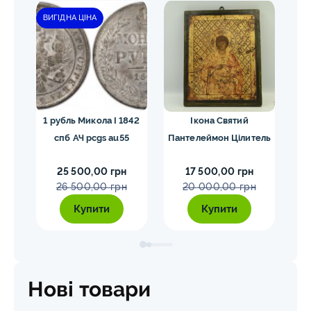
ВИГІДНА ЦІНА
ЗН
1 рубль Микола I 1842
Ікона Святий
5
 у
спб АЧ pcgs au55
Пантелеймон Цілитель
1
анні
25 500,00 грн
17 500,00 грн
26 500,00 грн
20 000,00 грн
Купити
Купити
Нові товари