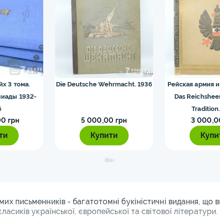
йх 3 тома.
Die Deutsche Wehrmacht. 1936
Рейская армия и
иады 1932-
Das Reichshee
6
Tradition
0 грн
5 000,00 грн
3 000,0
ти
Купити
Купи
мих письменників - багатотомні букіністичні видання, що в
класиків української, європейської та світової літератури.