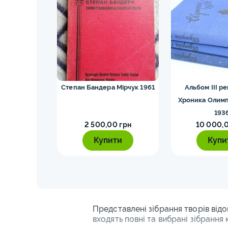
ских видов.
Степан Бандера Мірчук 1961
Альбом III ре
4
Хроника Олимп
193
0 грн
2 500,00 грн
10 000,0
ти
Купити
Купи
Представлені зібрання творів відо
входять повні та вибрані зібрання 