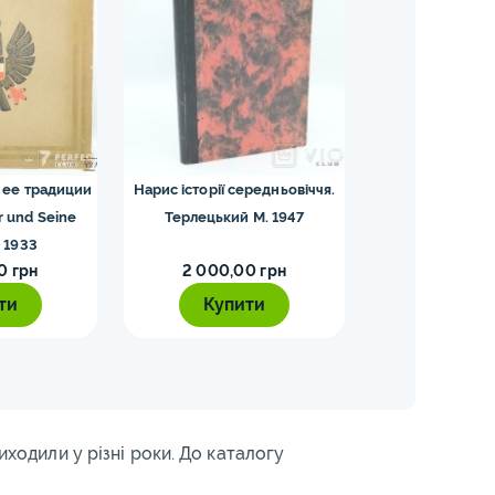
 ее традиции
Нарис історії середньовіччя.
Критическая
r und Seine
Терлецький М. 1947
Испанской инкви
. 1933
II. Льоренте 
0 грн
2 000,00 грн
5 500,0
ти
Купити
Купи
иходили у різні роки. До каталогу