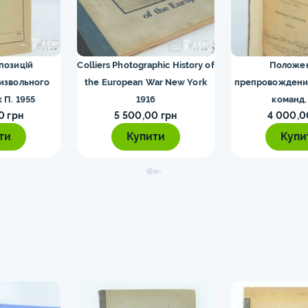
го Риму монети
0
13
ти
15
 позицій
Colliers Photographic History of
Положе
визвольного
the European War New York
препровождени
ети
9
к П. 1955
1916
команд.
ти
0 грн
11
5 500,00 грн
4 000,0
ти
Купити
Купи
Європи монети
0
іхтенштейна та
1
ти