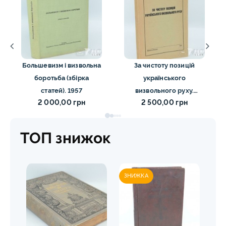
Большевизм і визвольна
За чистоту позицій
боротьба (збірка
українського
статей). 1957
визвольного руху.
2 000,00 грн
2 500,00 грн
Мірчук П. 1955
ТОП знижок
ЗНИЖКА
ЗН