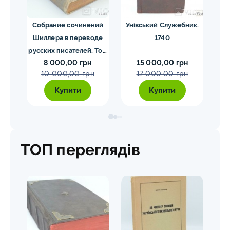
ргия
Собрание сочинений
Унівський Служебник.
М
1840
Шиллера в переводе
1740
русских писателей. Том
8 000,00 грн
15 000,00 грн
1-4. Шиллер 1901-1902
10 000,00 грн
17 000,00 грн
гг.
Купити
Купити
ТОП переглядів