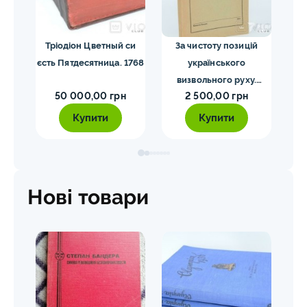
я.
Тріодіон Цветный си
За чистоту позицій
1
34
єсть Пятдесятница. 1768
українського
кари
визвольного руху.
50 000,00 грн
2 500,00 грн
Мірчук П. 1955
Купити
Купити
Нові товари