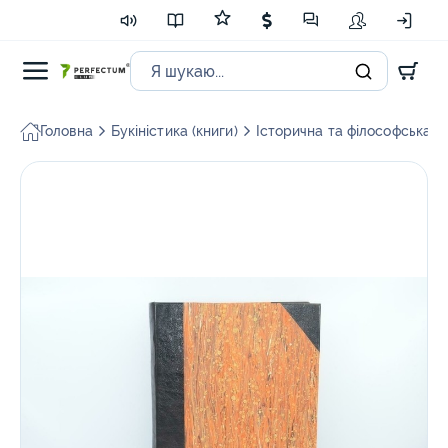
Головна
Букіністика (книги)
Історична та філософська л