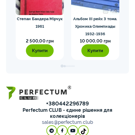
их
Степан Бандера Мірчук
Альбом III рейх 3 тома.
1961
Хроника Олимпиады
1932-1936
2 500,00 грн
10 000,00 грн
Купити
Купити
+380442296789
Perfectum CLUB - єдине рішення для
колекціонерів
sales@perfectum.club