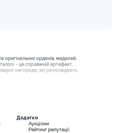
я оригінальних орденів, медалей,
аталозі - це справжній артефакт,
кварні нагороди, які розповідають
 Другої світової війни до
ських знаків відмінності. Кожна
м стану збереженості, що
аталогу
Додатки
с
Аукціони
я колекціонерів різного рівня
Рейтинг репутації