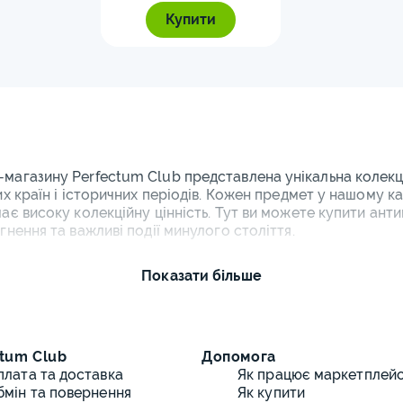
го Риму монети
0
Купити
13
ти
15
ети
9
ти
11
-магазину Perfectum Club представлена унікальна колекці
Європи монети
0
них країн і історичних періодів. Кожен предмет у нашому к
має високу колекційну цінність. Тут ви можете купити анти
іхтенштейна та
гнення та важливі події минулого століття.
1
ти
лює широкий спектр нагород: від військових орденів часів
Показати більше
и, від українських державних відзнак до рідкісних європей
ми фотографіями з різних ракурсів та об'єктивним описо
ішення про покупку.
 медалі онлайн: асортимент к
tum Club
Допомога
плата та доставка
Як працює маркетплей
тавлений різноманітний вибір фалеристичних предметів дл
бмін та повернення
Як купити