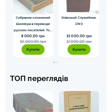
ргия
Собрание сочинений
Унівський Служебник.
М
1840
Шиллера в переводе
1740
русских писателей. Том
8 000,00 грн
15 000,00 грн
1-4. Шиллер 1901-1902
10 000,00 грн
17 000,00 грн
гг.
Купити
Купити
ТОП переглядів