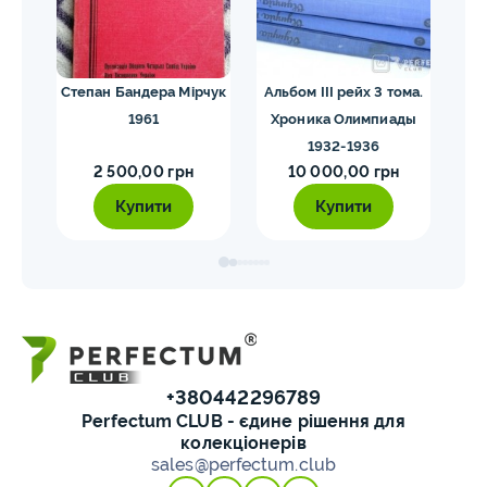
их
Степан Бандера Мірчук
Альбом III рейх 3 тома.
1961
Хроника Олимпиады
1932-1936
2 500,00 грн
10 000,00 грн
Купити
Купити
+380442296789
Perfectum CLUB - єдине рішення для
колекціонерів
sales@perfectum.club