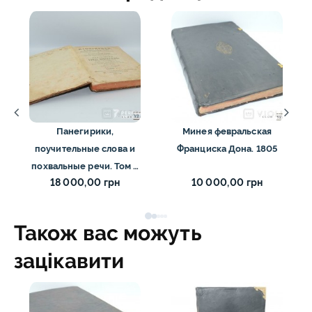
Панегирики,
Минея февральская
поучительные слова и
Франциска Дона. 1805
похвальные речи. Том І.
18 000,00 грн
10 000,00 грн
Минятий И. 1776
Також вас можуть
зацікавити