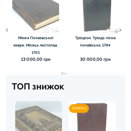
Мінея Почаєвської
Тріодіон. Тріодь пісна
лаври. Місяць листопад.
почаївська. 1784
1761
13 000,00 грн
30 000,00 грн
ТОП знижок
ЗНИЖКА
ЗН