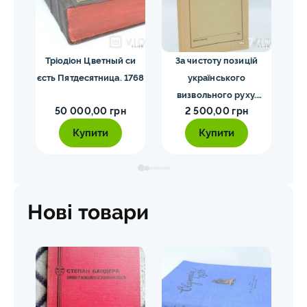
я.
Тріодіон Цветный си
За чистоту позицій
Co
34
єсть Пятдесятница. 1768
українського
His
визвольного руху.
W
50 000,00 грн
2 500,00 грн
Мірчук П. 1955
Купити
Купити
Нові товари