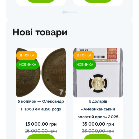
Нові товари
ЗНИЖКА
ЗНИЖКА
ЗН
НОВИНКА
НОВИНКА
НО
 NGC
5 копійок — Олександр
5 доларів
II 1863 ем au58 pcgs
«Американський
золотий орел» 2025
з
15 000,00 грн
35 000,00 грн
MS70 NGC орел тип2
M
16 000,00 грн
36 000,00 грн