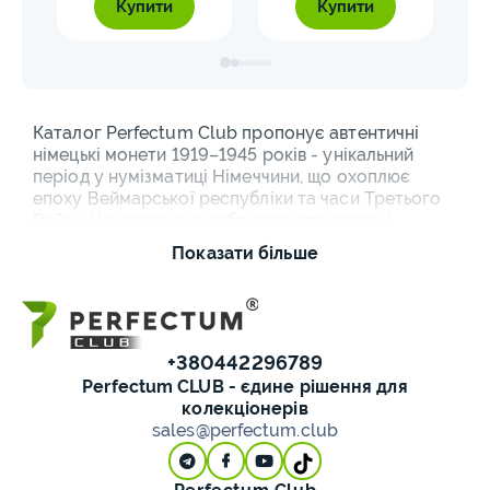
Купити
Купити
Каталог Perfectum Club пропонує автентичні
німецькі монети 1919–1945 років - унікальний
період у нумізматиці Німеччини, що охоплює
епоху Веймарської республіки та часи Третього
Рейху. Ця колекція відображає драматичні
економічні та політичні трансформації
Показати більше
міжвоєнної Європи.
Купити монети Третього
Рейху та Веймарської
+380442296789
Perfectum CLUB - єдине рішення для
республіки
колекціонерів
sales@perfectum.club
Монети Веймарської республіки (1919–1933)
представляють особливий інтерес для
колекціонерів через їхню історичну значущість та