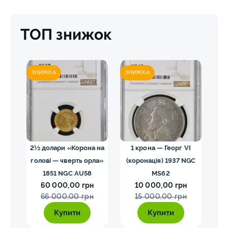
ТОП знижок
ЗНИЖКА
ЗНИЖКА
ЗН
02
2½ долари «Корона на
1 крона — Георг VI
голові — чверть орла»
(коронація) 1937 NGC
VII
1851 NGC AU58
MS62
ко
60 000,00 грн
10 000,00 грн
E
66 000,00 грн
15 000,00 грн
Купити
Купити