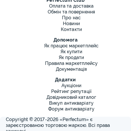
Perfectum Club
різноманітність випусків. Період гіперінфляції,
Оплата та доставка
стабілізації рентенмарки та подальших
Обмін та повернення
економічних реформ відобразився у численних
Про нас
монетних серіях.
Новини
Контакти
Переваги придбання в Perfectum Club:
Допомога
Перевірена автентичність кожного
Як працює маркетплейс
екземпляра.
Як купити
Як продати
Професійні фотографії високої якості з усіх
Правила маркетплейсу
боків.
Документація
Докладний опис номіналу, року випуску та
Додатки
стану монети.
Аукціони
Безпечне онлайн-оформлення замовлення.
Рейтинг репутації
Довідниковий каталог
Швидка доставка по всій території України.
Викуп антикваріату
Форум антикваріату
Експертні консультації з питань нумізматики.
Copyright © 2017-2026 «Perfectum» є
Наш маркетплейс гарантує прозорість угод та
зареєстрованою торговою маркою. Всі права
достовірність інформації про кожну позицію. Всі