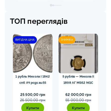
ТОП переглядів
ВИГІДНА ЦІНА
ЗНИЖКА
гел
1 рубль Микола I 1842
5 рублів — Микола II
10
спб АЧ pcgs au55
1898 АГ MS62 NGC
25 500,00 грн
62 000,00 грн
26 500,00 грн
65 000,00 грн
Купити
Купити