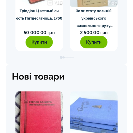
я.
Тріодіон Цветный си
За чистоту позицій
1
34
єсть Пятдесятница. 1768
українського
кари
визвольного руху.
50 000,00 грн
2 500,00 грн
Мірчук П. 1955
Купити
Купити
Нові товари