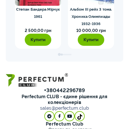
ния.
Степан Бандера Мірчук
Альбом III рейх 3 тома.
и.
1961
Хроника Олимпиады
1932-1936
2 500,00 грн
10 000,00 грн
Купити
Купити
+380442296789
Perfectum CLUB - єдине рішення для
колекціонерів
sales@perfectum.club
Perfectum Club