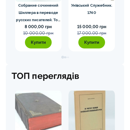
ргия
Собрание сочинений
Унівський Служебник.
М
1840
Шиллера в переводе
1740
русских писателей. Том
8 000,00 грн
15 000,00 грн
1-4. Шиллер 1901-1902
10 000,00 грн
17 000,00 грн
гг.
Купити
Купити
ТОП переглядів