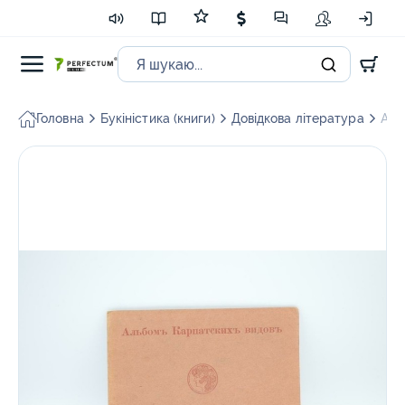
Головна
Букіністика (книги)
Довідкова література
Аль