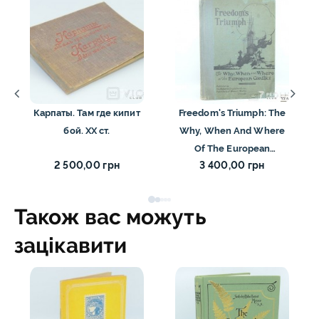
Карпаты. Там где кипит
Freedom's Triumph: The
бой. ХХ ст.
Why, When And Where
Of The European
2 500,00 грн
3 400,00 грн
Conflict. 1919
Також вас можуть
зацікавити