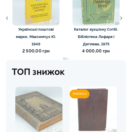
Українські поштові
Каталог аукціону Сотбі.
марки. Максимчук Ю.
Бібліотека Лифаря і
1949
Дягілева, 1975
2 500,00 грн
4 000,00 грн
ТОП знижок
ЗНИЖКА
ЗН