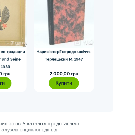
 ее традиции
Нарис історії середньовіччя.
Критическая
r und Seine
Терлецький М. 1947
Испанской инкви
. 1933
II. Льоренте 
0 грн
2 000,00 грн
5 500,0
ти
Купити
Купи
зних років. У каталозі представлені
 галузеві енциклопедії від