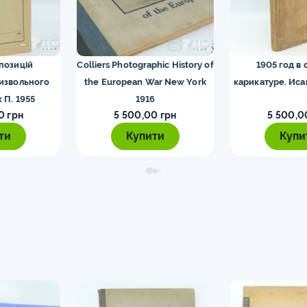
го Риму монети
0
13
ти
15
 позицій
Colliers Photographic History of
1905 год в 
визвольного
the European War New York
карикатуре. Исак
ети
9
к П. 1955
1916
ти
0 грн
11
5 500,00 грн
5 500,0
ти
Купити
Купи
Європи монети
0
іхтенштейна та
1
ти