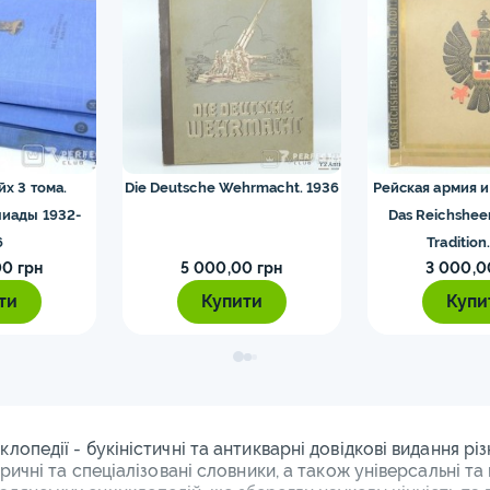
йх 3 тома.
Die Deutsche Wehrmacht. 1936
Рейская армия и
иады 1932-
Das Reichshee
6
Tradition
0 грн
5 000,00 грн
3 000,0
ти
Купити
Купи
клопедії - букіністичні та антикварні довідкові видання рі
оричні та спеціалізовані словники, а також універсальні та