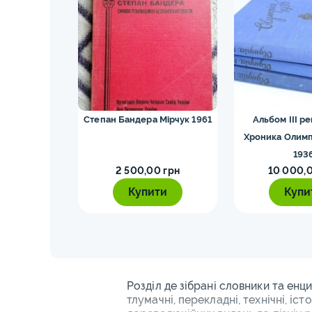
ских видов.
Степан Бандера Мірчук 1961
Альбом III ре
4
Хроника Олимп
193
0 грн
2 500,00 грн
10 000,0
ти
Купити
Купи
Розділ де зібрані словники та енци
тлумачні, перекладні, технічні, іст