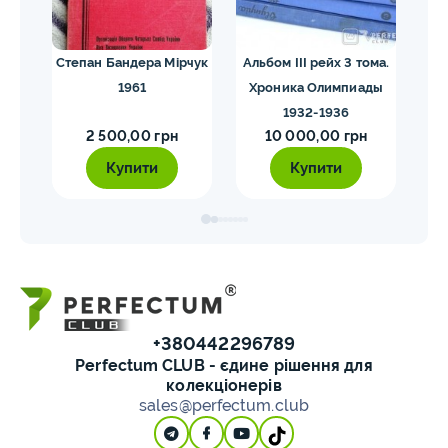
их
Степан Бандера Мірчук
Альбом III рейх 3 тома.
1961
Хроника Олимпиады
1932-1936
2 500,00 грн
10 000,00 грн
Купити
Купити
+380442296789
Perfectum CLUB - єдине рішення для
колекціонерів
sales@perfectum.club