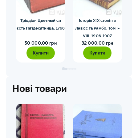
я.
Тріодіон Цветный си
Історія XIX століття
З
34
єсть Пятдесятница. 1768
Лавісс та Рамбо. Том І-
VІІІ. 1906-1907
50 000,00 грн
32 000,00 грн
Купити
Купити
Нові товари