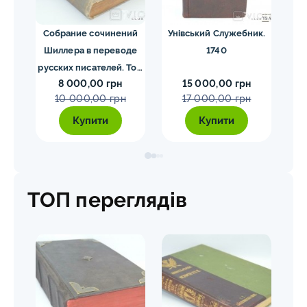
ргия
Собрание сочинений
Унівський Служебник.
М
1840
Шиллера в переводе
1740
русских писателей. Том
8 000,00 грн
15 000,00 грн
1-4. Шиллер 1901-1902
10 000,00 грн
17 000,00 грн
гг.
Купити
Купити
ТОП переглядів