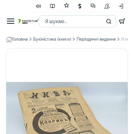
Головна
Букіністика (книги)
Періодичні видання
Илюст