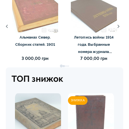
Альманах Север.
Летопись войны 1914
Сборник статей. 1901
года. Выбранные
номера журнала.
3 000,00 грн
7 000,00 грн
Дубенский Д. Н. 1914-
1916
ТОП знижок
ЗНИЖКА
ЗН