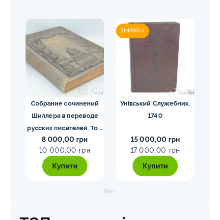
ЗНИЖКА
ЗН
ргия
Собрание сочинений
Унівський Служебник.
М
1840
Шиллера в переводе
1740
русских писателей. Том
8 000,00 грн
15 000,00 грн
1-4. Шиллер 1901-1902
10 000,00 грн
17 000,00 грн
гг.
Купити
Купити