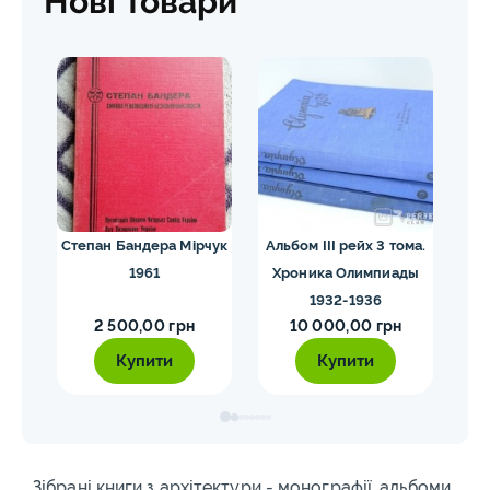
Нові товари
их
Степан Бандера Мірчук
Альбом III рейх 3 тома.
1961
Хроника Олимпиады
1932-1936
2 500,00 грн
10 000,00 грн
Купити
Купити
Зібрані книги з архітектури - монографії, альбоми,