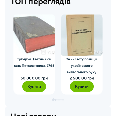
ТОП переглядів
Тріодіон Цветный си
За чистоту позицій
Co
адом
єсть Пятдесятница. 1768
українського
His
тера
визвольного руху.
W
50 000,00 грн
2 500,00 грн
Мірчук П. 1955
Купити
Купити