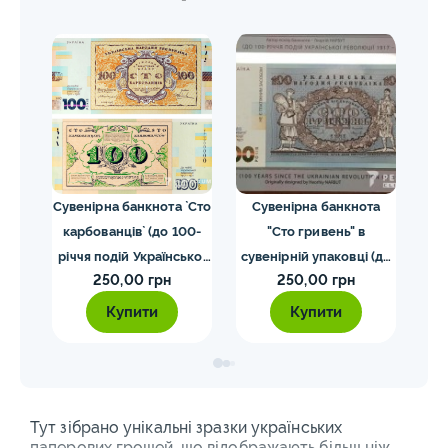
та
Сувенірна банкнота `Сто
Сувенірна банкнота
П
вень
карбованців` (до 100-
"Сто гривень" в
`Є
до
річчя подій Української
сувенірній упаковці (до
сув
250,00 грн
250,00 грн
я
революції 1917 – 1921
100-річчя подій
рія
років)
Української революції
Купити
Купити
рній
1917 - 1921 років)
Тут зібрано унікальні зразки українських
паперових грошей, що відображають більш ніж