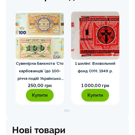
та
Сувенірна банкнота `Сто
1 шилінг. Визвольний
П
карбованців` (до 100-
фонд ОУН. 1949 р.
`Є
 (до
річчя подій Української
сув
250,00 грн
1 000,00 грн
революції 1917 – 1921
ції
років)
Купити
Купити
)
Нові товари