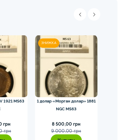
ЗНИЖКА
ЗНИЖКА
 V 1921 MS63
1 долар «Морган долар» 1881
20 лір — Віктор Е
C
NGC MS63
t bn pcg
0 грн
8 500,00 грн
60 000,
0 грн
9 000,00 грн
65 000,0