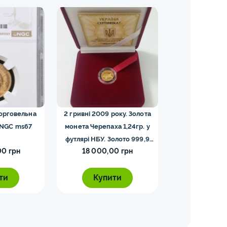
торговельна
2 гривні 2009 року. Золота
5 франків — Напо
 NGC ms67
монета Черепаха 1,24гр. у
футлярі НБУ. Золото 999,9
00 грн
18 000,00 грн
5 000,0
проби.
ти
Купити
Купи