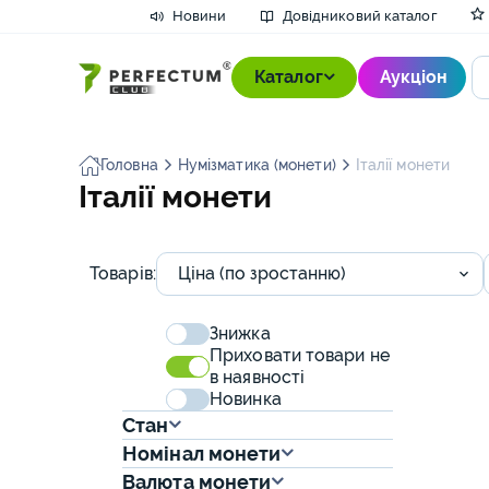
Новини
Довідниковий каталог
Каталог
Аукціон
Головна
Нумізматика (монети)
Італії монети
Нумізматика (монети)
Австрії та А
Дитяча літер
Білети банку 
Ікони та скла
Австро-Угорсь
Австро-Угорщ
Інвестиційні б
Костери та б
Будівельні ін
Авторська ск
Атрибути вій
Гральні карти
Аптечний пос
Етикетки від 
Вінілові платі
Гасові лампи
Бритви
Акваріумісти
Давня керамі
Вислі печатки
Ґудзики та фі
Альбоми для 
Альбоми для 
Аксесуари дл
Запальнички
Аксесуари до
Біжутерія
Італії монети
143
1807 - 1918 р
фалеристика
марки
Букіністика (книги)
Довідкова лі
Бони Імперат
Кіоти
Брухт дорого
Пивні етикет
Жетони для т
Друкована гр
Ножі
Доміно
Колекційні п
Класичні коле
Гармоніки
Дзеркала
Віяла
Бивні мамонті
Металопласти
Прикладні пе
Деталі озбро
Європи, Азії,
Архітектура 
Кінокамери т
Попільнички
Запчастини д
Вироби з дор
135
Античних дер
Значки (масов
Великобритан
та Океанії ли
фотографії
Боністика (банкноти)
Товарів:
Ціна (по зростанню)
Зібрання твор
Бони країн Є
Культові пре
країн СНД
Пивні кришки
Замки та ключ
Живопис та г
Полювання
Колекційні іг
Посуд
Порожні пля
Духові музич
Меблева фур
Окуляри
Метелики та 
Металопласти
Захисне спо
Об'єктиви
Портсигари т
Імітації годин
Дукати і дука
5
Балкан моне
Держав Азії 
Імператорсько
Військових ф
Ікони
Історична та
Бони незалеж
Інших країн 
Пивні кухлі т
Кінська збруя
Рами
Спорядження 
Лляльки
Предмети інт
Фляги
Клавішні музи
Меблі
Парфумерія т
Метеорити
Персні і кільц
Кокарди
Фотоапарати 
Сірники
Інструменти 
Коробки для 
31
Знижка
Веймарської 
література
фалеристика
Держав Афри
СРСР листівк
Подієві і агіт
прикрас
Приховати товари не
Фалеристика (медалі)
Третього Рейх
Бони незале
Пивні пляшки
Колекційні ва
Темляки і підв
Масштабні мо
Фігурки та ко
Штопори
Музичне обл
Освітлювальн
Тростини та 
Мушлі молюс
Різне давнє
ММГ
Фотоапарати
Трубки та му
Інтер'єрні го
1
в наявності
монети
Книги з архіт
Америки, Авст
країн Азії фа
Держав Латин
України листі
Техніки фотог
Коштовне кам
Новинка
Філателія (марки)
марки
Пивні сувені
Колекційні дз
Спортивні ігр
Музичні скри
Предмети де
Природні мін
Середньовічн
Настанови та
Тютюнові вир
Кишенькові г
0
Стан
Великобритані
Книги з живо
Бони незале
країн Африки,
видобутку
Фоторепродук
Прикраси руч
Банківські зливки
імперії монет
Африки
фалеристика
Імператорськ
Колекційні к
Шахи та нард
Музичні CD д
Світильники
Скам'янілі за
Нашивки та 
Мар'яж годин
0
Номінал монети
Книги з рукод
Стародавнє з
Цивільних фо
Столове сріб
Валюта монети