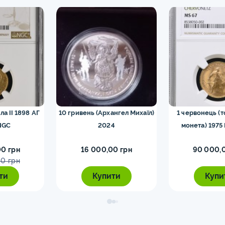
го Риму монети
0
13
ти
15
ети
9
ти
11
Європи монети
0
ла II 1898 АГ
10 гривень (Архангел Михаїл)
1 червонець (
іхтенштейна та
NGC
2024
монета) 1975
1
ти
0 грн
16 000,00 грн
90 000,
0 грн
ти
Купити
Купи