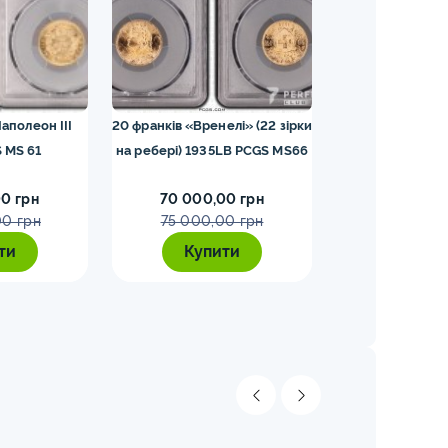
аполеон III
20 франків «Вренелі» (22 зірки
25 шилінгів 19
 MS 61
на ребері) 1935LB PCGS MS66
0 грн
70 000,00 грн
65 000,0
00 грн
75 000,00 грн
70 000,
ти
Купити
Купи