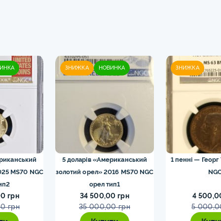
ИНКА
ЗНИЖКА
НОВИНКА
ЗНИЖКА
ериканський
5 доларів «Американський
1 пенні — Георг
025 MS70 NGC
золотий орел» 2016 MS70 NGC
NG
ип2
орел тип1
0 грн
34 500,00 грн
4 500,0
0 грн
35 000,00 грн
5 000,0