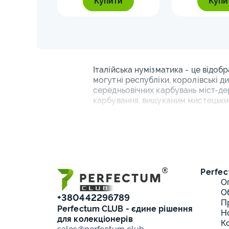
ти
Купити
Купи
Італійська нумізматика - це відоб
могутні республіки, королівські ди
середньовічних карбувань міст-дер
карбування, вишуканим мистецьки
Купити монети Італ
Італійська нумізматика охоплює н
Італії з часів Венеціанської респуб
Особливу цінність мають монети пер
Perfec
Основні категорії італійських моне
О
О
Монети італійських міст-держ
+380442296789
П
Perfectum CLUB - єдине рішення
Н
Королівські емісії 1861-1946
для колекціонерів
К