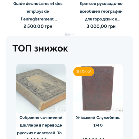
Guide des notaires et des
Краткое руководство
employs de
всеобщей географии
l'enregistrement.
для городских и
2 500,00 грн
3 000,00 грн
Premier Volume. 1802
уездных училищ.
Раевский Н. 1891
ТОП знижок
ЗНИЖКА
ЗН
ргия
Собрание сочинений
Унівський Служебник.
М
1840
Шиллера в переводе
1740
русских писателей. Том