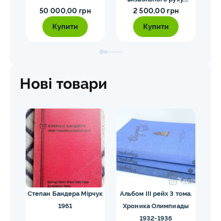
50 000,00 грн
2 500,00 грн
Мірчук П. 1955
Купити
Купити
Нові товари
их
Степан Бандера Мірчук
Альбом III рейх 3 тома.
1961
Хроника Олимпиады
1932-1936