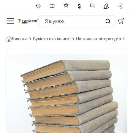
Головна
Букіністика (книги)
Навчальна література
Ист