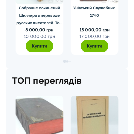
ргия
Собрание сочинений
Унівський Служебник.
М
1840
Шиллера в переводе
1740
русских писателей. Том
8 000,00 грн
15 000,00 грн
1-4. Шиллер 1901-1902
10 000,00 грн
17 000,00 грн
гг.
Купити
Купити
ТОП переглядів