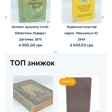
Каталог аукціону Сотбі.
Українські поштові
Бібліотека Лифаря і
марки. Максимчук Ю.
Дягілева, 1975
1949
4 000,00 грн
2 500,00 грн
ТОП знижок
ЗНИЖКА
ЗН