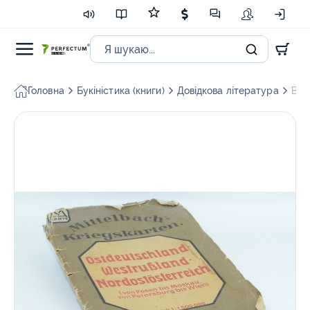
Головна
Букіністика (книги)
Довідкова література
Війс