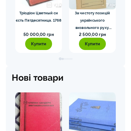
я.
Тріодіон Цветный си
За чистоту позицій
Co
34
єсть Пятдесятница. 1768
українського
His
визвольного руху.
W
50 000,00 грн
2 500,00 грн
Мірчук П. 1955
Купити
Купити
Нові товари