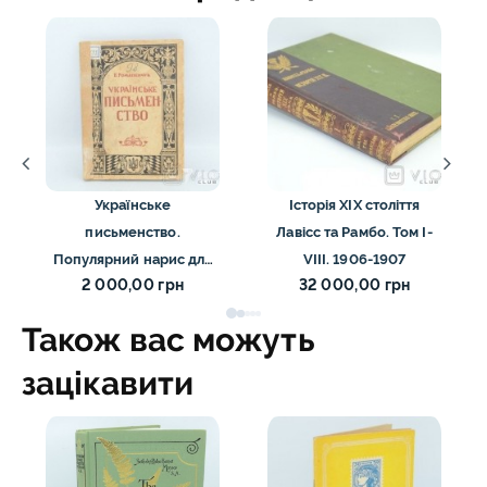
Українське
Історія XIX століття
письменство.
Лавісс та Рамбо. Том І-
Популярний нарис для
VІІІ. 1906-1907
2 000,00 грн
32 000,00 грн
молоді і самоосвіти.
Романенчук Б. 1941
Також вас можуть
зацікавити