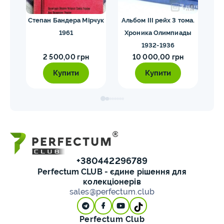
их
Степан Бандера Мірчук
Альбом III рейх 3 тома.
1961
Хроника Олимпиады
1932-1936
2 500,00 грн
10 000,00 грн
Купити
Купити
+380442296789
Perfectum CLUB - єдине рішення для
колекціонерів
sales@perfectum.club
Perfectum Club