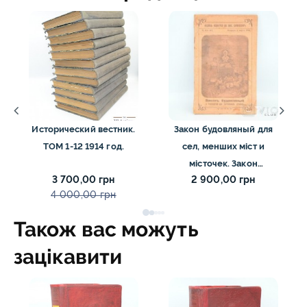
Исторический вестник.
Закон будовляный для
ТОМ 1-12 1914 год.
сел, менших міст и
місточек. Закон
3 700,00 грн
2 900,00 грн
будівельний для
4 000,00 грн
Галичини . Львов 1910 р.
Також вас можуть
зацікавити