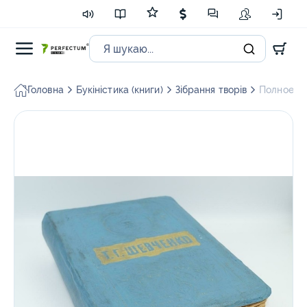
Головна
Букіністика (книги)
Зібрання творів
Полное со