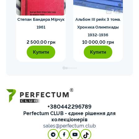
их
Степан Бандера Мірчук
Альбом III рейх 3 тома.
1961
Хроника Олимпиады
1932-1936
2 500,00 грн
10 000,00 грн
Купити
Купити
+380442296789
Perfectum CLUB - єдине рішення для
колекціонерів
sales@perfectum.club