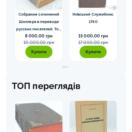
ргия
Собрание сочинений
Унівський Служебник.
М
1840
Шиллера в переводе
1740
русских писателей. Том
8 000,00 грн
15 000,00 грн
1-4. Шиллер 1901-1902
10 000,00 грн
17 000,00 грн
гг.
Купити
Купити
ТОП переглядів