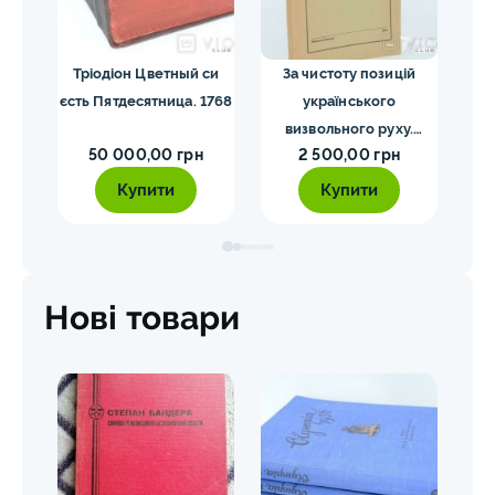
Тріодіон Цветный си
За чистоту позицій
Co
адом
єсть Пятдесятница. 1768
українського
His
тера
визвольного руху.
W
50 000,00 грн
2 500,00 грн
Мірчук П. 1955
Купити
Купити
Нові товари