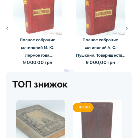
Полное собрание
Полное собрание
сочинений М. Ю.
сочинений А. С.
Лермонтова.
Пушкина. Товарищество
9 000,00 грн
9 000,00 грн
Товарищество М. О.
М. О. Вольф 1900
Вольф 1900
ТОП знижок
ЗНИЖКА
ЗН