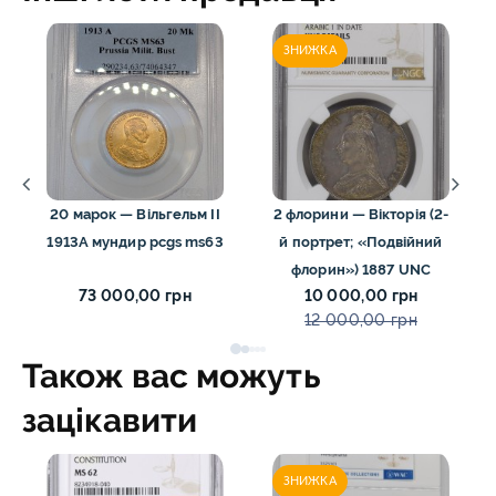
ЗНИЖКА
20 марок — Вільгельм II
2 флорини — Вікторія (2-
1913A мундир pcgs ms63
й портрет; «Подвійний
флорин») 1887 UNC
73 000,00 грн
10 000,00 грн
12 000,00 грн
Також вас можуть
зацікавити
ЗНИЖКА