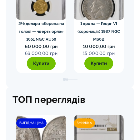
02
2½ долари «Корона на
1 крона — Георг VI
голові — чверть орла»
(коронація) 1937 NGC
VII
1851 NGC AU58
MS62
ко
60 000,00 грн
10 000,00 грн
E
66 000,00 грн
15 000,00 грн
Купити
Купити
ТОП переглядів
ВИГІДНА ЦІНА
ЗНИЖКА