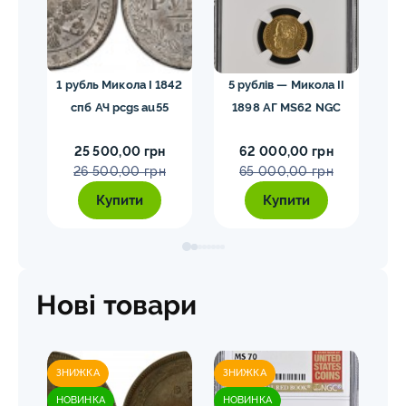
лар»
1 рубль Микола I 1842
5 рублів — Микола II
10
спб АЧ pcgs au55
1898 АГ MS62 NGC
25 500,00 грн
62 000,00 грн
26 500,00 грн
65 000,00 грн
Купити
Купити
Нові товари
ЗНИЖКА
ЗНИЖКА
ЗН
НОВИНКА
НОВИНКА
НО