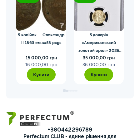
 NGC
5 копійок — Олександр
5 доларів
II 1863 ем au58 pcgs
«Американський
золотий орел» 2025
з
15 000,00 грн
35 000,00 грн
MS70 NGC орел тип2
M
16 000,00 грн
36 000,00 грн
Купити
Купити
+380442296789
Perfectum CLUB - єдине рішення для