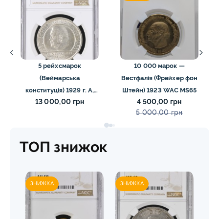
5 рейхсмарок
10 000 марок —
(Веймарська
Вестфалія (Фрайхер фон
конституція) 1929 г. A,
Штейн) 1923 WAC MS65
13 000,00 грн
4 500,00 грн
NGC MS62
5 000,00 грн
ТОП знижок
ЗНИЖКА
ЗНИЖКА
ЗН