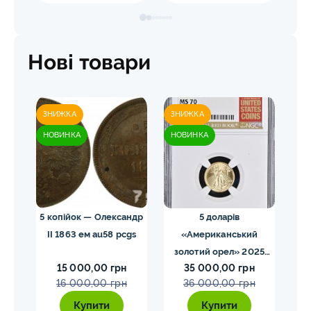
Нові товари
ЗНИЖКА
ЗНИЖКА
ЗН
НОВИНКА
НОВИНКА
НО
 NGC
5 копійок — Олександр
5 доларів
II 1863 ем au58 pcgs
«Американський
золотий орел» 2025
з
15 000,00 грн
35 000,00 грн
MS70 NGC орел тип2
M
16 000,00 грн
36 000,00 грн
Купити
Купити