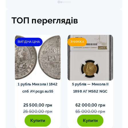
ТОП переглядів
ВИГІДНА ЦІНА
ЗНИЖКА
лар»
1 рубль Микола I 1842
5 рублів — Микола II
10
спб АЧ pcgs au55
1898 АГ MS62 NGC
25 500,00 грн
62 000,00 грн
26 500,00 грн
65 000,00 грн
Купити
Купити