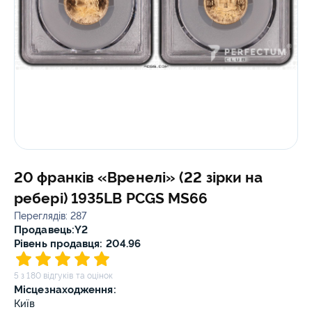
20 франків «Вренелі» (22 зірки на
ребері) 1935LB PCGS MS66
Переглядів: 287
Продавець:
Y2
Рівень продавця: 204.96
5 з 180 відгуків та оцінок
Місцезнаходження:
Київ