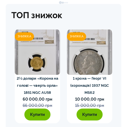
ТОП знижок
ЗНИЖКА
ЗНИЖКА
ЗН
леон
2½ долари «Корона на
1 крона — Георг VI
1
голові — чверть орла»
(коронація) 1937 NGC
1851 NGC AU58
MS62
ко
60 000,00 грн
10 000,00 грн
н
66 000,00 грн
15 000,00 грн
Купити
Купити