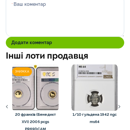
Ваш коментар
*
Додати коментар
Інші лоти продавця
ЗНИЖКА
20 франків (Бенедикт
1/10 гульдена 1942 ngc
XVI) 2005 pcgs
ms64
PR69DCAM