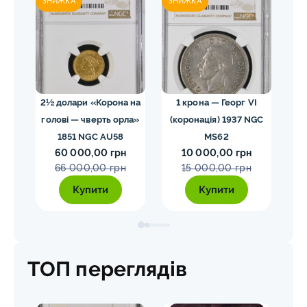
ЗНИЖКА
ЗНИЖКА
ЗН
02
2½ долари «Корона на
1 крона — Георг VI
голові — чверть орла»
(коронація) 1937 NGC
VII
1851 NGC AU58
MS62
ко
60 000,00 грн
10 000,00 грн
E
66 000,00 грн
15 000,00 грн
Купити
Купити
ТОП переглядів