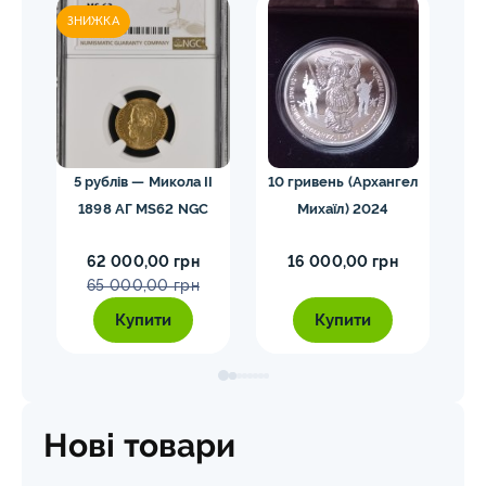
ЗНИЖКА
тін
5 рублів — Микола II
10 гривень (Архангел
GC
1898 АГ MS62 NGC
Михаїл) 2024
(т
62 000,00 грн
16 000,00 грн
65 000,00 грн
Купити
Купити
Нові товари