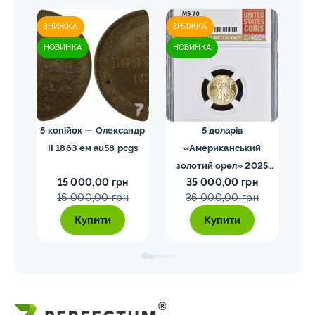
ЗНИЖКА
ЗНИЖКА
ЗН
НОВИНКА
НОВИНКА
НО
 NGC
5 копійок — Олександр
5 доларів
II 1863 ем au58 pcgs
«Американський
золотий орел» 2025
з
15 000,00 грн
35 000,00 грн
MS70 NGC орел тип2
M
16 000,00 грн
36 000,00 грн
Купити
Купити