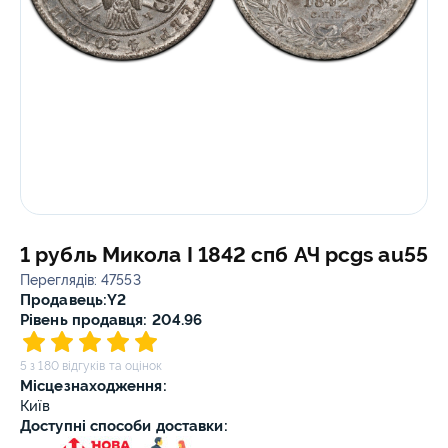
1 рубль Микола I 1842 спб АЧ pcgs au55
Переглядів: 47553
Продавець:
Y2
Рівень продавця: 204.96
5 з 180 відгуків та оцінок
Місцезнаходження:
Київ
Доступні способи доставки: