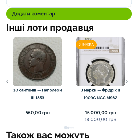
Додати коментар
Інші лоти продавця
ЗНИЖКА
10 сантимів — Наполеон
3 марки — Фрідріх II
III 1853
1909G NGC MS62
550,00 грн
15 000,00 грн
18 000,00 грн
Також вас можуть