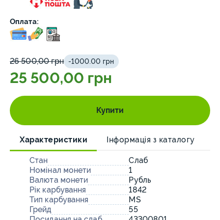
Оплата:
26 500,00 грн
-1000.00 грн
25 500,00 грн
Купити
Характеристики
Інформація з каталогу
О
Стан
Слаб
Номінал монети
1
Валюта монети
Рубль
Рік карбування
1842
Тип карбування
MS
Грейд
55
Посилання на слаб
43300801