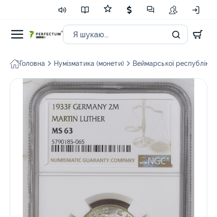
Головна
Нумізматика (монети)
Веймарської республіки і