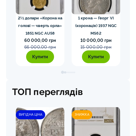
02
2½ долари «Корона на
1 крона — Георг VI
голові — чверть орла»
(коронація) 1937 NGC
VII
1851 NGC AU58
MS62
ко
60 000,00 грн
10 000,00 грн
E
66 000,00 грн
15 000,00 грн
Купити
Купити
ТОП переглядів
ВИГІДНА ЦІНА
ЗНИЖКА