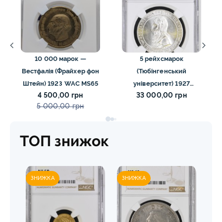
10 000 марок —
5 рейхсмарок
Вестфалія (Фрайхер фон
(Тюбінгенський
Штейн) 1923 WAC MS65
університет) 1927
4 500,00 грн
33 000,00 грн
Тюбинген ngc mc62
5 000,00 грн
ТОП знижок
ЗНИЖКА
ЗНИЖКА
ЗН