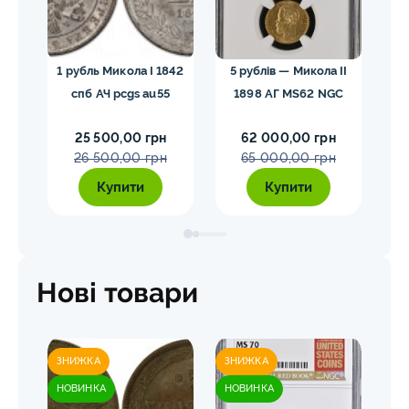
гел
1 рубль Микола I 1842
5 рублів — Микола II
10
спб АЧ pcgs au55
1898 АГ MS62 NGC
25 500,00 грн
62 000,00 грн
26 500,00 грн
65 000,00 грн
Купити
Купити
Нові товари
ЗНИЖКА
ЗНИЖКА
ЗН
НОВИНКА
НОВИНКА
НО