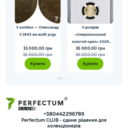
 NGC
5 копійок — Олександр
5 доларів
II 1863 ем au58 pcgs
«Американський
золотий орел» 2025
з
15 000,00 грн
35 000,00 грн
MS70 NGC орел тип2
M
16 000,00 грн
36 000,00 грн
Купити
Купити
+380442296789
Perfectum CLUB - єдине рішення для
колекціонерів