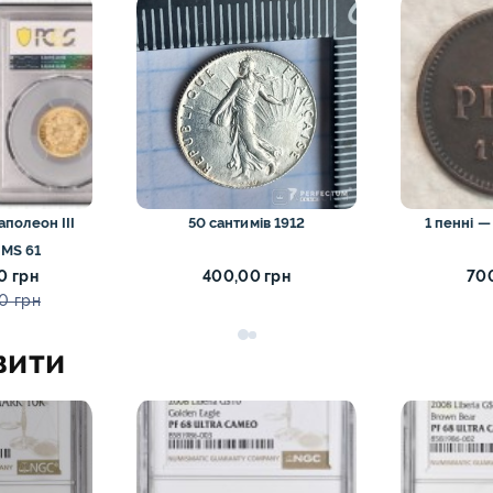
аполеон III
50 сантимів 1912
1 пенні —
 MS 61
0 грн
400,00 грн
700
0 грн
вити