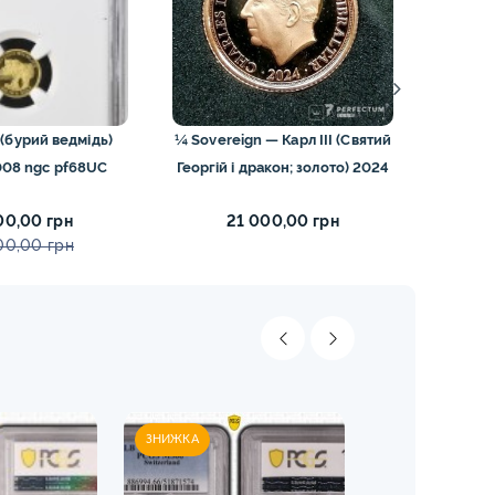
 (бурий ведмідь)
¼ Sovereign — Карл III (Святий
1/2 с
ерія 2008 ngc pf68UC
Георгій і дракон; золото) 2024
Вікто
00,00 грн
21 000,00 грн
00,00 грн
ЗНИЖКА
ЗНИЖКА