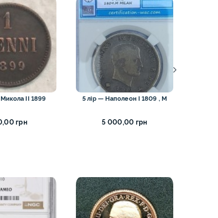
ЗНИЖ
 Микола II 1899
5 лір — Наполеон I 1809 , M
1 пенн
,00 грн
5 000,00 грн