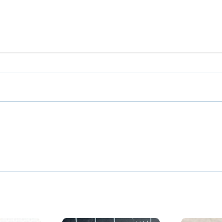
го Риму монети
0
13
ти
15
ети
9
ти
11
Європи монети
0
іхтенштейна та
1
ти