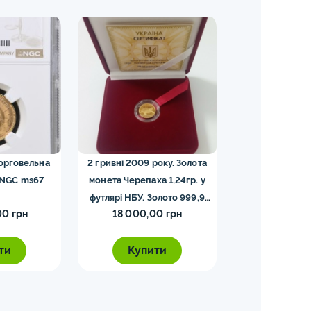
торговельна
2 гривні 2009 року. Золота
5 франків — Напо
 NGC ms67
монета Черепаха 1,24гр. у
футлярі НБУ. Золото 999,9
00 грн
18 000,00 грн
5 000,0
проби.
ти
Купити
Купи