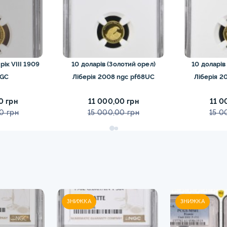
ік VIII 1909
10 доларів (Золотий орел)
10 доларів
NGC
Ліберія 2008 ngc pf68UC
Ліб
0 грн
11 000,00 грн
11 0
0 грн
15 000,00 грн
15 0
ЗНИЖКА
ЗНИЖКА