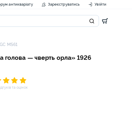
рум антикваріату
Зареєструватись
Увійти
NGC MS61
а голова — чверть орла» 1926
відгуків та оцінок