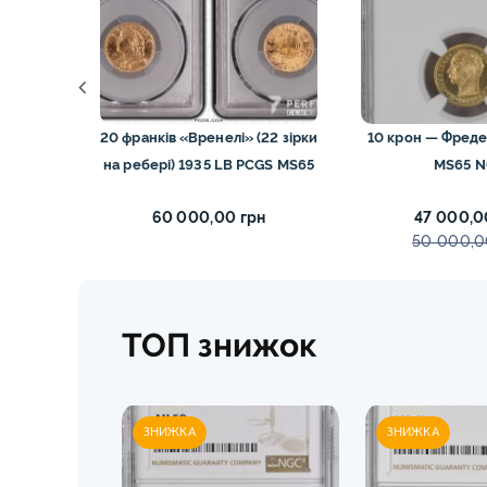
64 ngc
20 франків «Вренелі» (22 зірки
10 крон — Фредер
на ребері) 1935 LB PCGS MS65
MS65 
н
60 000,00 грн
47 000,0
н
50 000,0
ТОП знижок
ЗНИЖКА
ЗНИЖКА