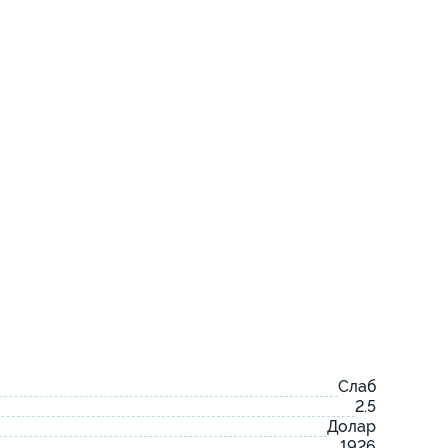
Слаб
2.5
Долар
1926