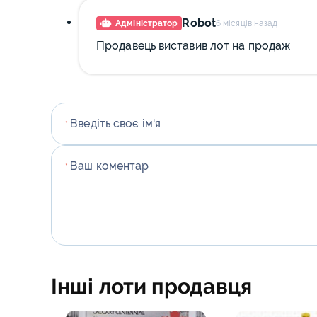
Стародавньо
Robot
Адміністратор
6 місяців назад
США монети
Продавець виставив лот на продаж
України моне
Фінляндії мон
Франції моне
Введіть своє ім'я
*
Центральної 
Ваш коментар
*
Швейцарії, Л
Австрії моне
Інші лоти продавця