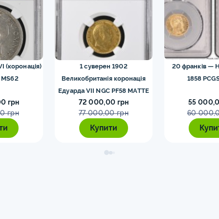
VI (коронація)
1 суверен 1902
20 франків — Н
 MS62
Великобританія коронація
1858 PCGS
Едуарда VII NGC PF58 MATTE
0 грн
72 000,00 грн
55 000,0
0 грн
77 000,00 грн
60 000,
ти
Купити
Купи