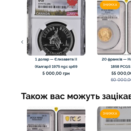
ЗНИЖКА
он III
1 долар — Єлизавета II
20 франків — Н
(Калгарі) 1975 ngc sp69
1858 PCGS
5 000,00 грн
55 000,0
60 000,0
Також вас можуть заціка
ЗНИЖКА