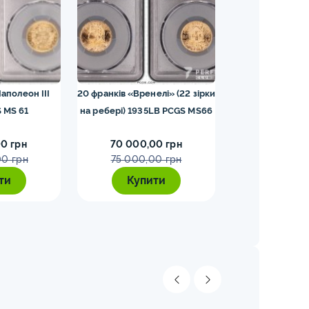
аполеон III
20 франків «Вренелі» (22 зірки
25 шилінгів 19
 MS 61
на ребері) 1935LB PCGS MS66
0 грн
70 000,00 грн
65 000,0
00 грн
75 000,00 грн
70 000,
ти
Купити
Купи