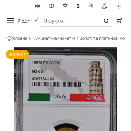
Головна
Нумізматика (монети)
Золоті та платинові моне
ЗНИЖКА