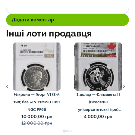
Додати коментар
Інші лоти продавця
½ крона — Георг VI (3-й
1 долар — Єлизавета II
тип; без «IND:IMP») 1951
(Всесвітні
NGC PF66
університетські ігри)
10 000,00 грн
4 000,00 грн
1983 ngc pf69 UC
12 000,00 грн