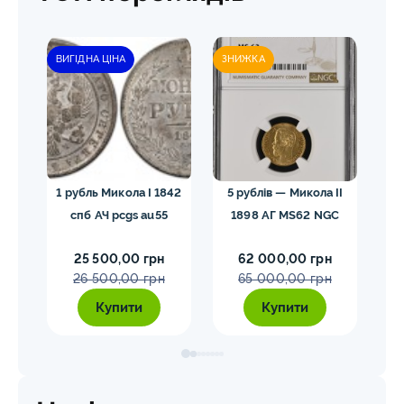
ВИГІДНА ЦІНА
ЗНИЖКА
гел
1 рубль Микола I 1842
5 рублів — Микола II
10
спб АЧ pcgs au55
1898 АГ MS62 NGC
25 500,00 грн
62 000,00 грн
26 500,00 грн
65 000,00 грн
Купити
Купити