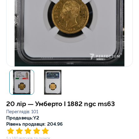
20 лір — Умберто I 1882 ngc ms63
Переглядів: 101
Продавець:
Y2
Рівень продавця: 204.96
5 з 180 відгуків та оцінок