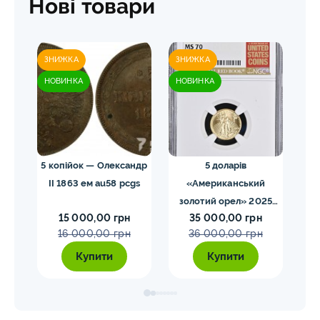
Нові товари
ЗНИЖКА
ЗНИЖКА
ЗН
НОВИНКА
НОВИНКА
НО
s64
5 копійок — Олександр
5 доларів
II 1863 ем au58 pcgs
«Американський
золотий орел» 2025
з
15 000,00 грн
35 000,00 грн
MS70 NGC орел тип2
M
16 000,00 грн
36 000,00 грн
Купити
Купити