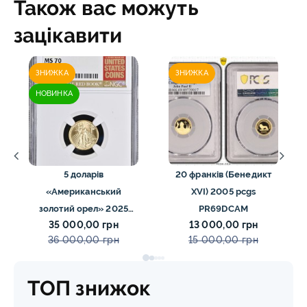
Також вас можуть
зацікавити
ЗНИЖКА
ЗНИЖКА
НОВИНКА
5 доларів
20 франків (Бенедикт
«Американський
XVI) 2005 pcgs
золотий орел» 2025
PR69DCAM
35 000,00 грн
13 000,00 грн
MS70 NGC орел тип2
36 000,00 грн
15 000,00 грн
ТОП знижок