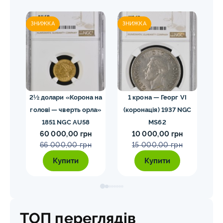
ЗНИЖКА
ЗНИЖКА
ЗН
леон
2½ долари «Корона на
1 крона — Георг VI
1
голові — чверть орла»
(коронація) 1937 NGC
1851 NGC AU58
MS62
ко
60 000,00 грн
10 000,00 грн
н
66 000,00 грн
15 000,00 грн
Купити
Купити
ТОП переглядів