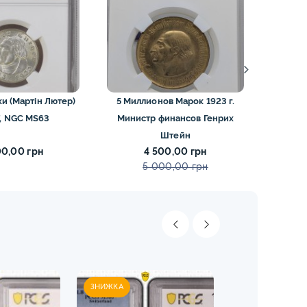
и (Мартін Лютер)
5 Миллионов Марок 1923 г.
5 рей
F, NGC MS63
Министр финансов Генрих
конституція)
Штейн
00,00 грн
4 500,00 грн
5 000,00 грн
ЗНИЖКА
ЗНИЖКА