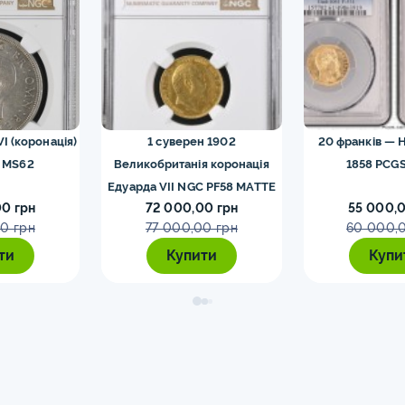
VI (коронація)
1 суверен 1902
20 франків — Н
 MS62
Великобританія коронація
1858 PCGS
Едуарда VII NGC PF58 MATTE
0 грн
72 000,00 грн
55 000,0
0 грн
77 000,00 грн
60 000,
ти
Купити
Купи