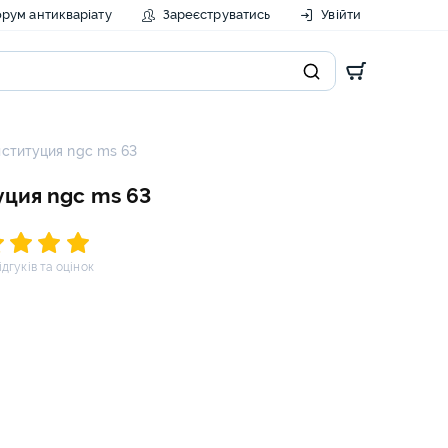
рум антикваріату
Зареєструватись
Увійти
нституция ngc ms 63
уция ngc ms 63
відгуків та оцінок