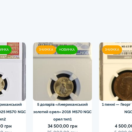
ИНКА
ЗНИЖКА
НОВИНКА
ЗНИЖКА
ериканський
5 доларів «Американський
1 пенні — Георг
025 MS70 NGC
золотий орел» 2016 MS70 NGC
NG
ип2
орел тип1
0 грн
34 500,00 грн
4 500,0