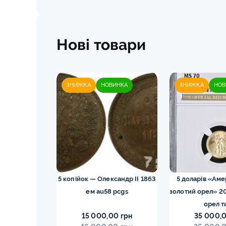
Нові товари
ЗНИЖКА
НОВИНКА
ЗНИЖКА
НОВ
43M NGC ms66
5 копійок — Олександр II 1863
5 доларів «Ам
ка
ем au58 pcgs
золотий орел» 2
орел т
0 грн
15 000,00 грн
35 000,0