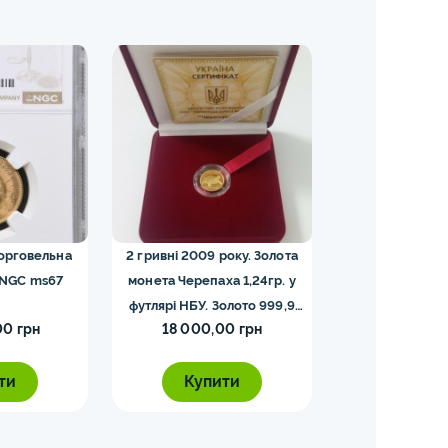
торговельна
2 гривні 2009 року. Золота
5 франків — Напо
 NGC ms67
монета Черепаха 1,24гр. у
футлярі НБУ. Золото 999,9
00 грн
18 000,00 грн
5 000,0
проби.
ти
Купити
Купи