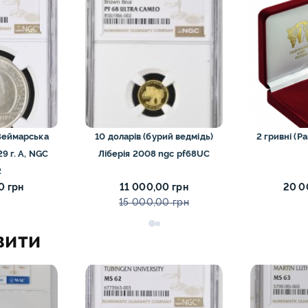
го Риму монети
0
13
ти
15
ети
9
ти
11
Веймарська
10 доларів (бурий ведмідь)
2 гривні (Р
Європи монети
0
Ліберія 2008 ngc pf68UC
іхтенштейна та
2
1
ти
0 грн
11 000,00 грн
20 0
15 000,00 грн
вити