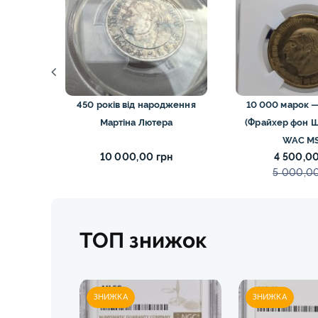
арська
450 років від народження
10 000 марок —
Мартіна Лютера
(Фрайхер фон Ш
WAC M
н
10 000,00 грн
4 500,00
5 000,00
ТОП знижок
ЗНИЖКА
ЗНИЖКА