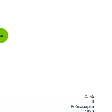
ся
Слаб
3
Рейхсмарка
1929