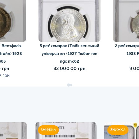
 Вестфалія
5 рейхсмарок (Тюбінгенський
2 рейхсмарк
тейн) 1923
університет) 1927 Тюбинген
1933 
S65
ngc mc62
 грн
33 000,00 грн
9 0
 грн
ЗНИЖКА
ЗНИЖКА