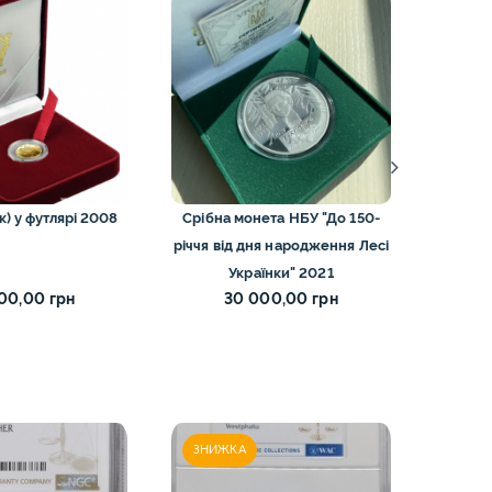
ЗНИЖ
ак) у футлярі 2008
Срібна монета НБУ "До 150-
2 марк
річчя від дня народження Лесі
Українки" 2021
00,00 грн
30 000,00 грн
ЗНИЖКА