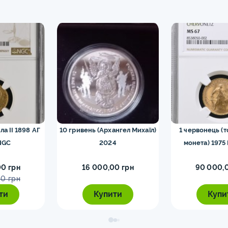
ла II 1898 АГ
10 гривень (Архангел Михаїл)
1 червонець (
NGC
2024
монета) 1975
0 грн
16 000,00 грн
90 000,
0 грн
ти
Купити
Купи