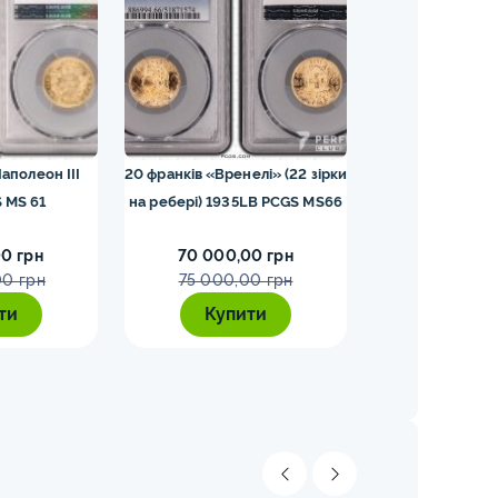
аполеон III
20 франків «Вренелі» (22 зірки
25 шилінгів 19
 MS 61
на ребері) 1935LB PCGS MS66
0 грн
70 000,00 грн
65 000,0
00 грн
75 000,00 грн
70 000,
ти
Купити
Купи