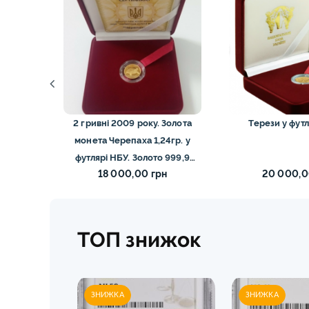
евченко)
2 гривні 2009 року. Золота
Терези у фут
монета Черепаха 1,24гр. у
футлярі НБУ. Золото 999,9
н
18 000,00 грн
20 000,0
проби.
ТОП знижок
ЗНИЖКА
ЗНИЖКА