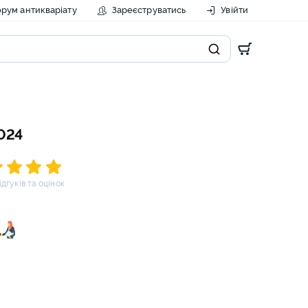
рум антикваріату
Зареєструватись
Увійти
024
відгуків та оцінок