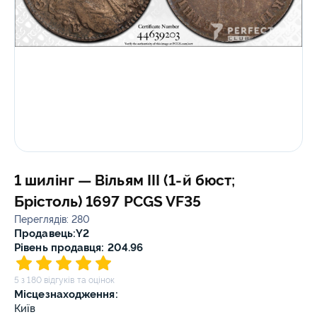
1 шилінг — Вільям III (1-й бюст;
Брістоль) 1697 PCGS VF35
Переглядів: 280
Продавець:
Y2
Рівень продавця: 204.96
5 з 180 відгуків та оцінок
Місцезнаходження:
Київ