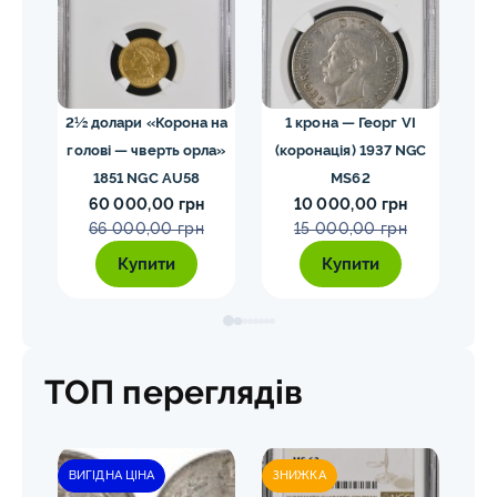
02
2½ долари «Корона на
1 крона — Георг VI
голові — чверть орла»
(коронація) 1937 NGC
VII
1851 NGC AU58
MS62
ко
60 000,00 грн
10 000,00 грн
E
66 000,00 грн
15 000,00 грн
Купити
Купити
ТОП переглядів
ВИГІДНА ЦІНА
ЗНИЖКА