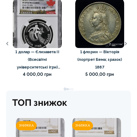
1 долар — Єлизавета II
1 флорин — Вікторія
(Всесвітні
(портрет Бема; зразок)
університетські ігри)
1887
4 000,00 грн
5 000,00 грн
1983 ngc pf69 UC
ТОП знижок
ЗНИЖКА
ЗНИЖКА
ЗН