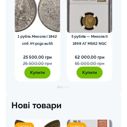
лар»
1 рубль Микола I 1842
5 рублів — Микола II
10
спб АЧ pcgs au55
1898 АГ MS62 NGC
25 500,00 грн
62 000,00 грн
26 500,00 грн
65 000,00 грн
Купити
Купити
Нові товари
ЗНИЖКА
ЗНИЖКА
ЗН