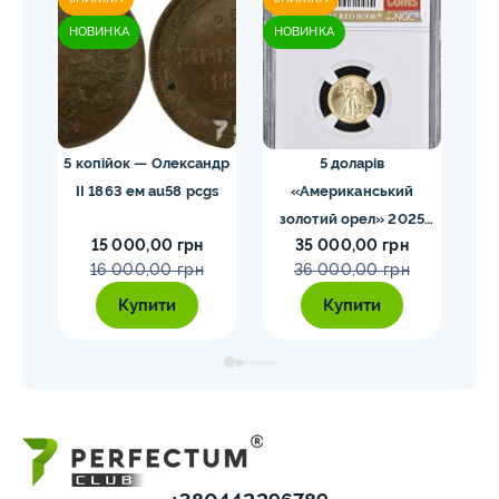
НОВИНКА
НОВИНКА
НО
 NGC
5 копійок — Олександр
5 доларів
II 1863 ем au58 pcgs
«Американський
золотий орел» 2025
з
15 000,00 грн
35 000,00 грн
MS70 NGC орел тип2
M
16 000,00 грн
36 000,00 грн
Купити
Купити