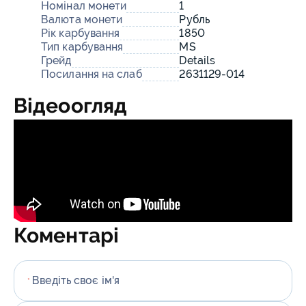
Номінал монети
1
Валюта монети
Рубль
Рік карбування
1850
Тип карбування
MS
Грейд
Details
Посилання на слаб
2631129-014
Відеоогляд
Коментарі
Введіть своє ім'я
*