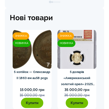
Нові товари
ЗНИЖКА
ЗНИЖКА
ЗН
НОВИНКА
НОВИНКА
НО
 NGC
5 копійок — Олександр
5 доларів
II 1863 ем au58 pcgs
«Американський
золотий орел» 2025
з
15 000,00 грн
35 000,00 грн
MS70 NGC орел тип2
M
16 000,00 грн
36 000,00 грн
Купити
Купити