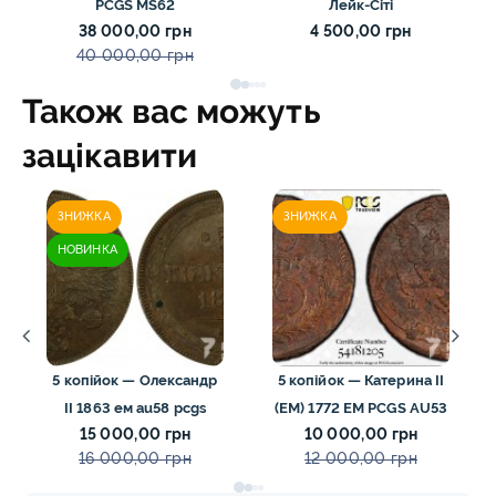
PCGS MS62
Лейк-Сіті
38 000,00 грн
4 500,00 грн
40 000,00 грн
Також вас можуть
зацікавити
ЗНИЖКА
ЗНИЖКА
НОВИНКА
5 копійок — Олександр
5 копійок — Катерина II
II 1863 ем au58 pcgs
(ЕМ) 1772 ЕМ PCGS AU53
15 000,00 грн
10 000,00 грн
16 000,00 грн
12 000,00 грн