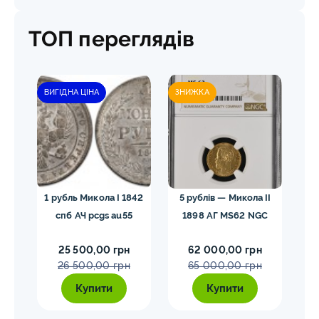
ТОП переглядів
ВИГІДНА ЦІНА
ЗНИЖКА
лар»
1 рубль Микола I 1842
5 рублів — Микола II
10
спб АЧ pcgs au55
1898 АГ MS62 NGC
25 500,00 грн
62 000,00 грн
26 500,00 грн
65 000,00 грн
Купити
Купити