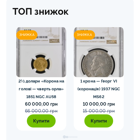
ТОП знижок
ЗНИЖКА
ЗНИЖКА
ЗН
02
2½ долари «Корона на
1 крона — Георг VI
голові — чверть орла»
(коронація) 1937 NGC
VII
1851 NGC AU58
MS62
ко
60 000,00 грн
10 000,00 грн
E
66 000,00 грн
15 000,00 грн
Купити
Купити