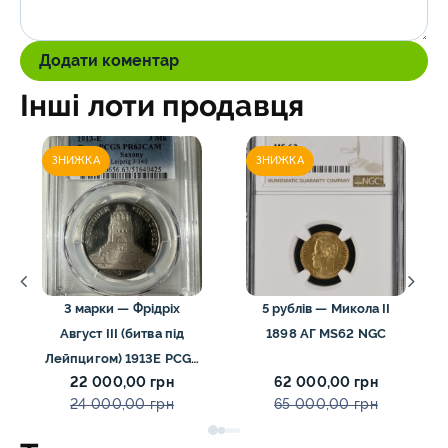
Додати коментар
Інші лоти продавця
ЗНИЖКА
ЗНИЖКА
3 марки — Фрідріх
5 рублів — Микола II
Август III (битва під
1898 АГ MS62 NGC
Лейпцигом) 1913E PCGS
22 000,00 грн
62 000,00 грн
PR63 CAM
24 000,00 грн
65 000,00 грн