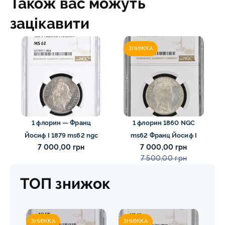
Також вас можуть
зацікавити
ЗНИЖКА
1 флорин — Франц
1 флорин 1860 NGC
Йосиф I 1879 ms62 ngc
ms62 Франц Йосиф I
7 000,00 грн
7 000,00 грн
7 500,00 грн
ТОП знижок
ЗНИЖКА
ЗНИЖКА
ЗН