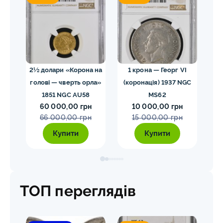
02
2½ долари «Корона на
1 крона — Георг VI
голові — чверть орла»
(коронація) 1937 NGC
VII
1851 NGC AU58
MS62
ко
60 000,00 грн
10 000,00 грн
E
66 000,00 грн
15 000,00 грн
Купити
Купити
ТОП переглядів