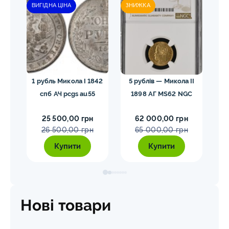
ВИГІДНА ЦІНА
ЗНИЖКА
гел
1 рубль Микола I 1842
5 рублів — Микола II
10
спб АЧ pcgs au55
1898 АГ MS62 NGC
25 500,00 грн
62 000,00 грн
26 500,00 грн
65 000,00 грн
Купити
Купити
Нові товари