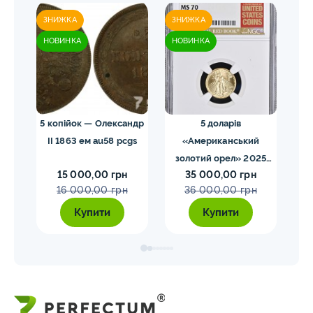
ЗНИЖКА
ЗНИЖКА
ЗН
НОВИНКА
НОВИНКА
НО
 NGC
5 копійок — Олександр
5 доларів
II 1863 ем au58 pcgs
«Американський
золотий орел» 2025
з
15 000,00 грн
35 000,00 грн
MS70 NGC орел тип2
M
16 000,00 грн
36 000,00 грн
Купити
Купити