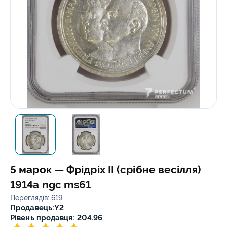
5 марок — Фрідріх II (срібне весілля)
1914a ngc ms61
Переглядів: 619
Продавець:
Y2
Рівень продавця: 204.96