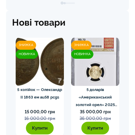
Нові товари
ЗНИЖКА
ЗНИЖКА
ЗН
НОВИНКА
НОВИНКА
НО
 NGC
5 копійок — Олександр
5 доларів
II 1863 ем au58 pcgs
«Американський
золотий орел» 2025
з
15 000,00 грн
35 000,00 грн
MS70 NGC орел тип2
M
16 000,00 грн
36 000,00 грн
Купити
Купити