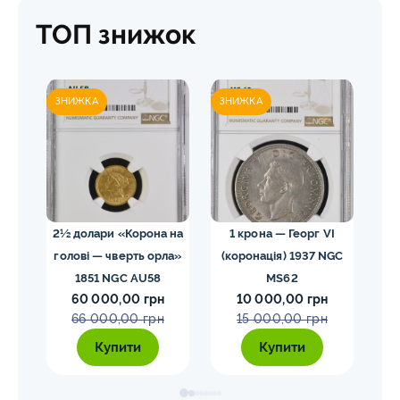
ТОП знижок
ЗНИЖКА
ЗНИЖКА
ЗН
02
2½ долари «Корона на
1 крона — Георг VI
голові — чверть орла»
(коронація) 1937 NGC
VII
1851 NGC AU58
MS62
ко
60 000,00 грн
10 000,00 грн
E
66 000,00 грн
15 000,00 грн
Купити
Купити