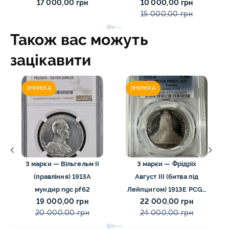
17 000,00 грн
10 000,00 грн
15 000,00 грн
Також вас можуть
зацікавити
ЗНИЖКА
ЗНИЖКА
3 марки — Вільгельм II
3 марки — Фрідріх
(правління) 1913А
Август III (битва під
мундир ngc pf62
Лейпцигом) 1913E PCGS
19 000,00 грн
22 000,00 грн
PR63 CAM
20 000,00 грн
24 000,00 грн