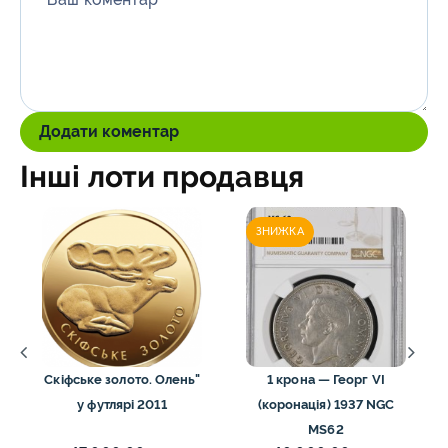
*
Додати коментар
Інші лоти продавця
ЗНИЖКА
Скіфське золото. Олень"
1 крона — Георг VI
у футлярі 2011
(коронація) 1937 NGC
MS62