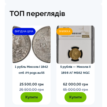
ТОП переглядів
ВИГІДНА ЦІНА
ЗНИЖКА
гел
1 рубль Микола I 1842
5 рублів — Микола II
10
спб АЧ pcgs au55
1898 АГ MS62 NGC
25 500,00 грн
62 000,00 грн
26 500,00 грн
65 000,00 грн
Купити
Купити