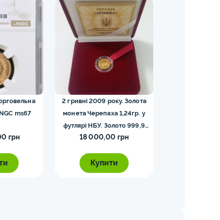
торговельна
2 гривні 2009 року. Золота
5 франків — Напо
 NGC ms67
монета Черепаха 1,24гр. у
футлярі НБУ. Золото 999,9
00 грн
18 000,00 грн
5 000,0
проби.
ти
Купити
Купи