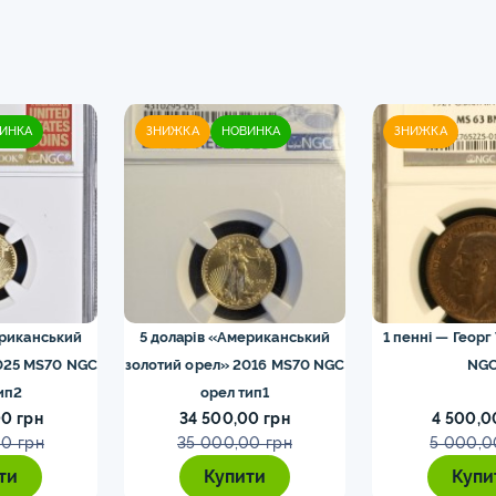
ИНКА
ЗНИЖКА
НОВИНКА
ЗНИЖКА
ериканський
5 доларів «Американський
1 пенні — Георг
025 MS70 NGC
золотий орел» 2016 MS70 NGC
NG
ип2
орел тип1
0 грн
34 500,00 грн
4 500,0
0 грн
35 000,00 грн
5 000,0
ти
Купити
Купи