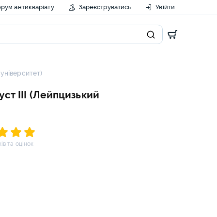
рум антикваріату
Зареєструватись
Увійти
 університет)
уст III (Лейпцизький
ків та оцінок