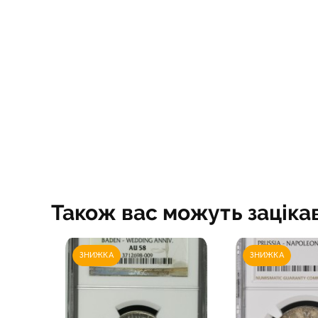
Стародавньо
США монети
України моне
Фінляндії мон
Франції моне
Центральної 
Швейцарії, Л
Австрії моне
Також вас можуть заціка
ЗНИЖКА
ЗНИЖКА