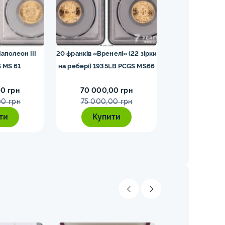
аполеон III
20 франків «Вренелі» (22 зірки
25 шилінгів 19
 MS 61
на ребері) 1935LB PCGS MS66
0 грн
70 000,00 грн
65 000,0
00 грн
75 000,00 грн
70 000,
ти
Купити
Купи