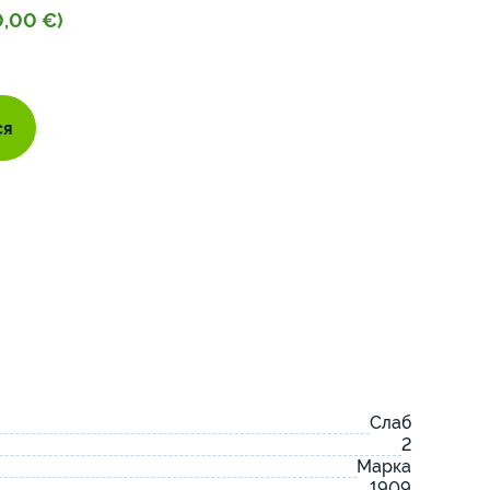
0,00 €)
ся
Слаб
2
Марка
1909