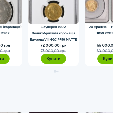
VI (коронація)
1 суверен 1902
20 франків — Н
 MS62
Великобританія коронація
1858 PCGS
Едуарда VII NGC PF58 MATTE
0 грн
72 000,00 грн
55 000,0
0 грн
77 000,00 грн
60 000,
ти
Купити
Купи