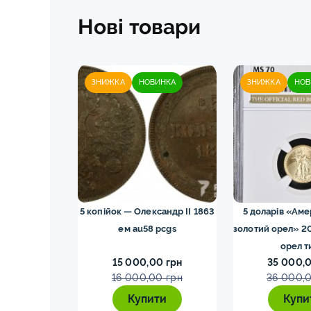
Нові товари
ЗНИЖКА
НОВИНКА
ЗНИЖКА
НОВ
43M NGC ms66
5 копійок — Олександр II 1863
5 доларів «Ам
ка
ем au58 pcgs
золотий орел» 2
орел т
0 грн
15 000,00 грн
35 000,0
16 000,00 грн
36 000,0
ти
Купити
Купи