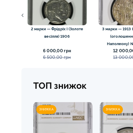
 1909G
2 марки — Фрідріх I (Золоте
3 марки — 1913 Вільгельм II
весілля) 1906
(оголошенн
Наполеону) 
н
6 000,00 грн
12 000,0
н
6 500,00 грн
13 000,0
ТОП знижок
ЗНИЖКА
ЗНИЖКА