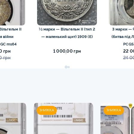
½ марки — Вільгельм II (тип 2
3 марки — Ф
я війни
— маленький щит) 1909 (Е)
(битва під 
NGC ms64
PCGS
0 грн
1 000,00 грн
22 0
0 грн
24 0
ЗНИЖКА
ЗНИЖКА