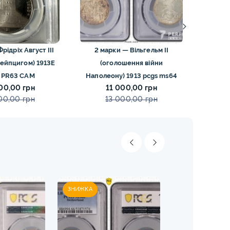
рідріх Август III
2 марки — Вільгельм II
2 марк
Лейпцигом) 1913E
(оголошення війни
Вели
 PR63 CAM
Наполеону) 1913 pcgs ms64
00,00 грн
11 000,00 грн
00,00 грн
13 000,00 грн
ЗНИЖКА
ЗНИЖКА