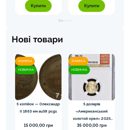
Купити
Купити
Нові товари
ЗНИЖКА
ЗНИЖКА
ЗН
НОВИНКА
НОВИНКА
НО
ома.
5 копійок — Олександр
5 доларів
ды
II 1863 ем au58 pcgs
«Американський
золотий орел» 2025
з
15 000,00 грн
35 000,00 грн
MS70 NGC орел тип2
M