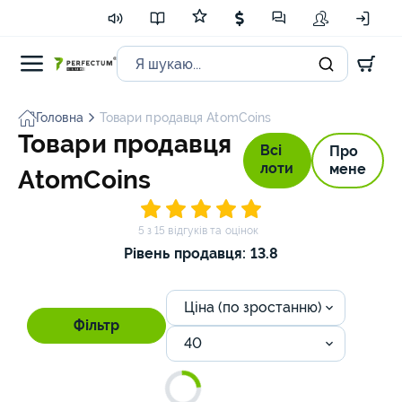
Головна
Товари продавця AtomCoins
Товари продавця
Всі
Про
лоти
мене
AtomCoins
5 з 15 відгуків та оцінок
Рівень продавця: 13.8
Ціна (по зростанню)
Фільтр
40