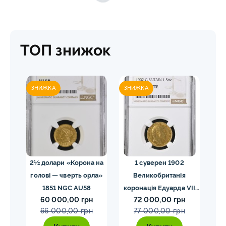
ТОП знижок
ЗНИЖКА
ЗНИЖКА
ЗН
02
2½ долари «Корона на
1 суверен 1902
20 
голові — чверть орла»
Великобританія
I
VII
1851 NGC AU58
коронація Едуарда VII
60 000,00 грн
72 000,00 грн
E
NGC PF58 MATTE
66 000,00 грн
77 000,00 грн