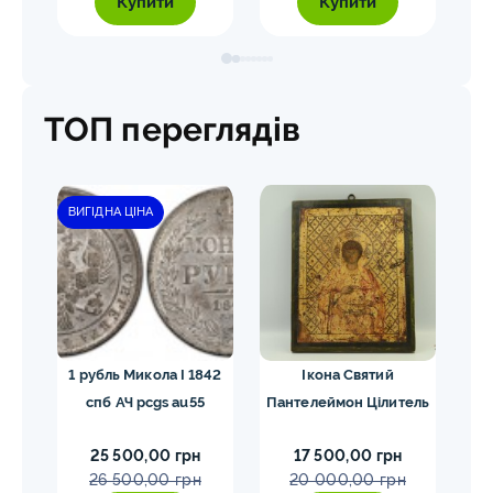
Купити
Купити
ТОП переглядів
ВИГІДНА ЦІНА
ЗН
 си
1 рубль Микола I 1842
Ікона Святий
5
1768
спб АЧ pcgs au55
Пантелеймон Цілитель
1
25 500,00 грн
17 500,00 грн
26 500,00 грн
20 000,00 грн