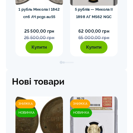
лар»
1 рубль Микола I 1842
5 рублів — Микола II
10
спб АЧ pcgs au55
1898 АГ MS62 NGC
25 500,00 грн
62 000,00 грн
26 500,00 грн
65 000,00 грн
Купити
Купити
Нові товари
ЗНИЖКА
ЗНИЖКА
ЗН
НОВИНКА
НОВИНКА
НО