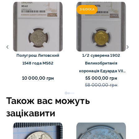
ЗНИЖКА
Полугрош Литовский
1/2 суверена 1902
1548 года MS62
Великобританія
коронація Едуарда VII
10 000,00 грн
55 000,00 грн
NGC PF60 MATTE
58 000,00 грн
Також вас можуть
зацікавити