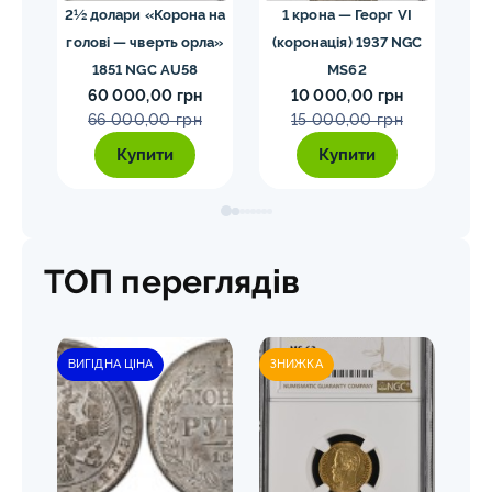
02
2½ долари «Корона на
1 крона — Георг VI
голові — чверть орла»
(коронація) 1937 NGC
VII
1851 NGC AU58
MS62
ко
60 000,00 грн
10 000,00 грн
E
66 000,00 грн
15 000,00 грн
Купити
Купити
ТОП переглядів
ВИГІДНА ЦІНА
ЗНИЖКА