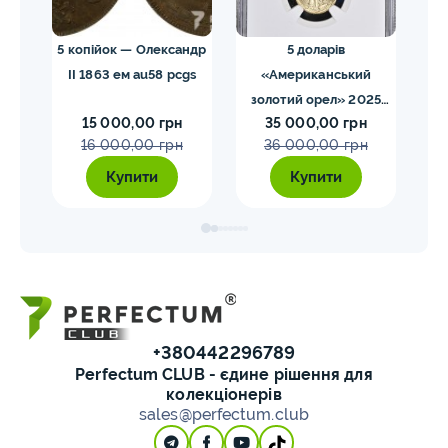
 NGC
5 копійок — Олександр
5 доларів
II 1863 ем au58 pcgs
«Американський
золотий орел» 2025
з
15 000,00 грн
35 000,00 грн
MS70 NGC орел тип2
M
16 000,00 грн
36 000,00 грн
Купити
Купити
+380442296789
Perfectum CLUB - єдине рішення для
колекціонерів
sales@perfectum.club