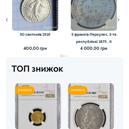
50 сантимів 1916
5 франків (Геркулес, 3-тя
республіка) 1875 , К
400,00 грн
4 000,00 грн
ТОП знижок
ЗНИЖКА
ЗНИЖКА
ЗН