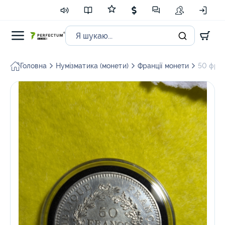
Головна
Нумізматика (монети)
Франції монети
50 фран