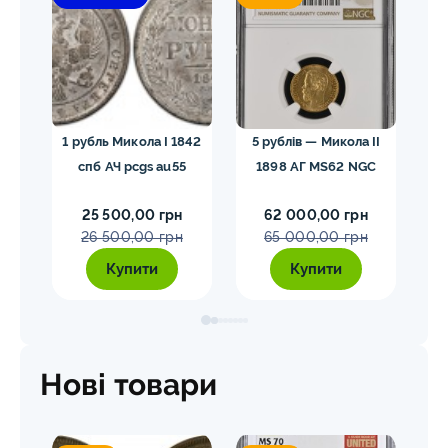
лар»
1 рубль Микола I 1842
5 рублів — Микола II
10
спб АЧ pcgs au55
1898 АГ MS62 NGC
25 500,00 грн
62 000,00 грн
26 500,00 грн
65 000,00 грн
Купити
Купити
Нові товари