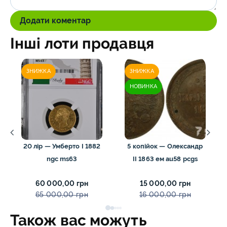
Додати коментар
Інші лоти продавця
ЗНИЖКА
ЗНИЖКА
НОВИНКА
20 лір — Умберто I 1882
5 копійок — Олександр
ngc ms63
II 1863 ем au58 pcgs
60 000,00 грн
15 000,00 грн
65 000,00 грн
16 000,00 грн
Також вас можуть