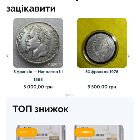
зацікавити
5 франків — Наполеон III
50 франков 1978
1868
5 000,00 грн
3 500,00 грн
ТОП знижок
ЗНИЖКА
ЗНИЖКА
ЗН