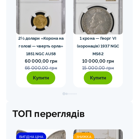
02
2½ долари «Корона на
1 крона — Георг VI
голові — чверть орла»
(коронація) 1937 NGC
VII
1851 NGC AU58
MS62
ко
60 000,00 грн
10 000,00 грн
E
66 000,00 грн
15 000,00 грн
Купити
Купити
ТОП переглядів
ВИГІДНА ЦІНА
ЗНИЖКА