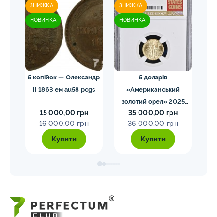
ЗНИЖКА
ЗНИЖКА
ЗН
НОВИНКА
НОВИНКА
НО
 NGC
5 копійок — Олександр
5 доларів
II 1863 ем au58 pcgs
«Американський
золотий орел» 2025
з
15 000,00 грн
35 000,00 грн
MS70 NGC орел тип2
M
16 000,00 грн
36 000,00 грн
Купити
Купити