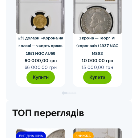
02
2½ долари «Корона на
1 крона — Георг VI
голові — чверть орла»
(коронація) 1937 NGC
VII
1851 NGC AU58
MS62
ко
60 000,00 грн
10 000,00 грн
E
66 000,00 грн
15 000,00 грн
Купити
Купити
ТОП переглядів
ВИГІДНА ЦІНА
ЗНИЖКА