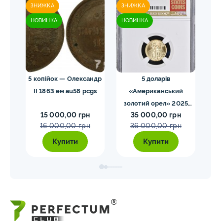
ЗНИЖКА
ЗНИЖКА
ЗН
НОВИНКА
НОВИНКА
НО
 NGC
5 копійок — Олександр
5 доларів
II 1863 ем au58 pcgs
«Американський
золотий орел» 2025
з
15 000,00 грн
35 000,00 грн
MS70 NGC орел тип2
M
16 000,00 грн
36 000,00 грн
Купити
Купити