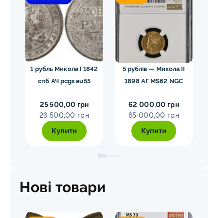
гел
1 рубль Микола I 1842
5 рублів — Микола II
10
спб АЧ pcgs au55
1898 АГ MS62 NGC
25 500,00 грн
62 000,00 грн
26 500,00 грн
65 000,00 грн
Купити
Купити
Нові товари