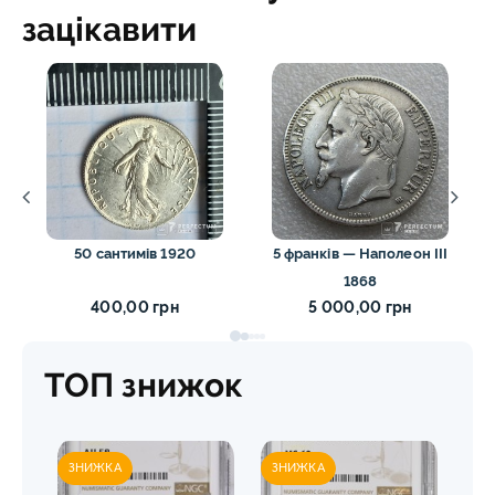
зацікавити
50 сантимів 1920
5 франків — Наполеон III
1868
400,00 грн
5 000,00 грн
ТОП знижок
ЗНИЖКА
ЗНИЖКА
ЗН