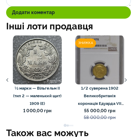
Додати коментар
Інші лоти продавця
ЗНИЖКА
½ марки — Вільгельм II
1/2 суверена 1902
(тип 2 — маленький щит)
Великобританія
1909 (Е)
коронація Едуарда VII
1 000,00 грн
55 000,00 грн
NGC PF60 MATTE
58 000,00 грн
Також вас можуть