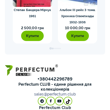
их
Степан Бандера Мірчук
Альбом III рейх 3 тома.
1961
Хроника Олимпиады
1932-1936
2 500,00 грн
10 000,00 грн
Купити
Купити
+380442296789
Perfectum CLUB - єдине рішення для
колекціонерів
sales@perfectum.club
Perfectum Club