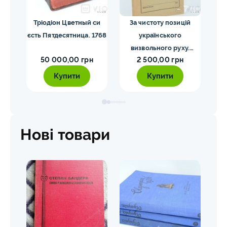
я.
Тріодіон Цветный си
За чистоту позицій
Co
34
єсть Пятдесятница. 1768
українського
His
визвольного руху.
W
50 000,00 грн
2 500,00 грн
Мірчук П. 1955
Купити
Купити
Нові товари