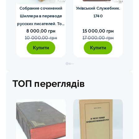
ргия
Собрание сочинений
Унівський Служебник.
М
1840
Шиллера в переводе
1740
русских писателей. Том
8 000,00 грн
15 000,00 грн
1-4. Шиллер 1901-1902
10 000,00 грн
17 000,00 грн
гг.
Купити
Купити
ТОП переглядів