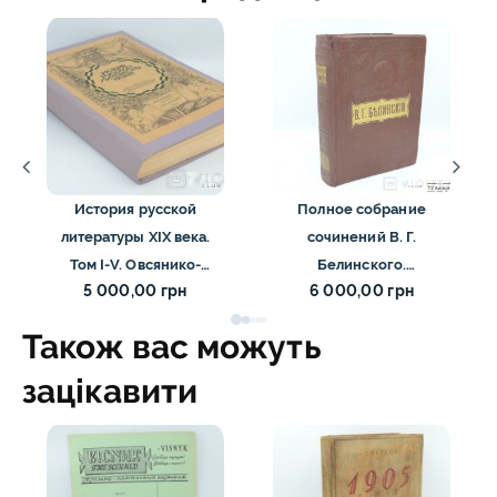
История русской
Полное собрание
литературы XIX века.
сочинений В. Г.
Том І-V. Овсянико-
Белинского.
5 000,00 грн
6 000,00 грн
Куликовский Д. Н. 1909
Товарищество М. О.
Вольф 1883
Також вас можуть
зацікавити