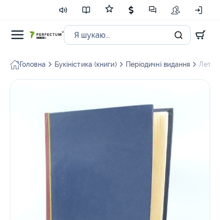
Головна
Букіністика (книги)
Періодичні видання
Летоп