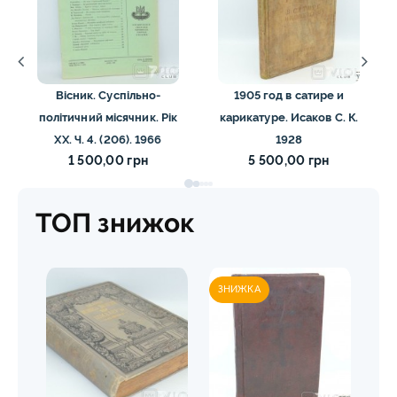
Вісник. Суспільно-
1905 год в сатире и
політичний місячник. Рік
карикатуре. Исаков С. К.
XX. Ч. 4. (206). 1966
1928
1 500,00 грн
5 500,00 грн
ТОП знижок
ЗНИЖКА
ЗН