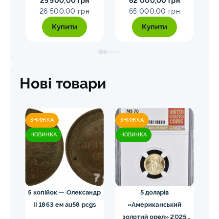
25 500,00 грн
62 000,00 грн
26 500,00 грн
65 000,00 грн
Купити
Купити
Нові товари
ЗНИЖКА
ЗНИЖКА
ЗН
НОВИНКА
НОВИНКА
НО
 NGC
5 копійок — Олександр
5 доларів
II 1863 ем au58 pcgs
«Американський
золотий орел» 2025
з