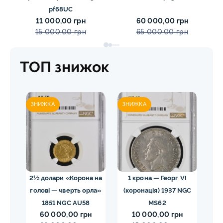
pf68UC
11 000,00 грн
60 000,00 грн
15 000,00 грн
65 000,00 грн
ТОП знижок
ЗНИЖКА
ЗНИЖКА
ЗН
02
2½ долари «Корона на
1 крона — Георг VI
голові — чверть орла»
(коронація) 1937 NGC
VII
1851 NGC AU58
MS62
ко
60 000,00 грн
10 000,00 грн
E