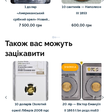
1 долар
10 сантимів — Наполеон
«Американський
III 1853
срібний орел» Новий
7 500,00 грн
600,00 грн
реверс (інвестиційна
монета) 2022 слаб PCGS
MS-69
Також вас можуть
зацікавити
ЗНИЖКА
10 доларів (Золотий
20 лір — Віктор Емануїл
орел) Ліберія 2008 ngc
II 1865 t bn pcgs ms63