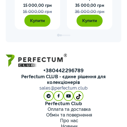
15 000,00 грн
35 000,00 грн
MS70 NGC орел тип2
M
16 000,00 грн
36 000,00 грн
Купити
Купити
+380442296789
Perfectum CLUB - єдине рішення для
колекціонерів
sales@perfectum.club
Perfectum Club
Оплата та доставка
Обмін та повернення
Про нас
Новини