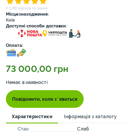
5 з 180 відгуків та оцінок
Місцезнаходження:
Київ
Доступні способи доставки:
Оплата:
73 000,00 грн
Немає в наявності
Повідомити, коли зʼявиться
Характеристики
Інформація з каталогу
О
Стан
Слаб