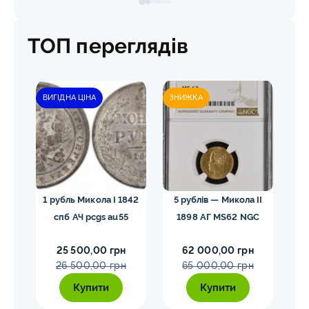
ТОП переглядів
ВИГІДНА ЦІНА
ЗНИЖКА
гел
1 рубль Микола I 1842
5 рублів — Микола II
10
спб АЧ pcgs au55
1898 АГ MS62 NGC
25 500,00 грн
62 000,00 грн
26 500,00 грн
65 000,00 грн
Купити
Купити