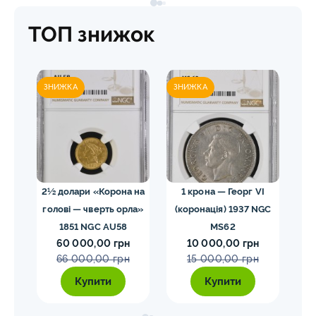
ТОП знижок
ЗНИЖКА
ЗНИЖКА
ЗН
02
2½ долари «Корона на
1 крона — Георг VI
голові — чверть орла»
(коронація) 1937 NGC
VII
1851 NGC AU58
MS62
ко
60 000,00 грн
10 000,00 грн
E
66 000,00 грн
15 000,00 грн
Купити
Купити