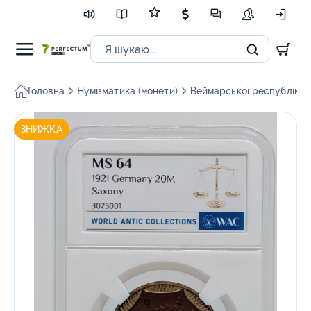
Головна
Нумізматика (монети)
Веймарської республіки і
ЗНИЖКА