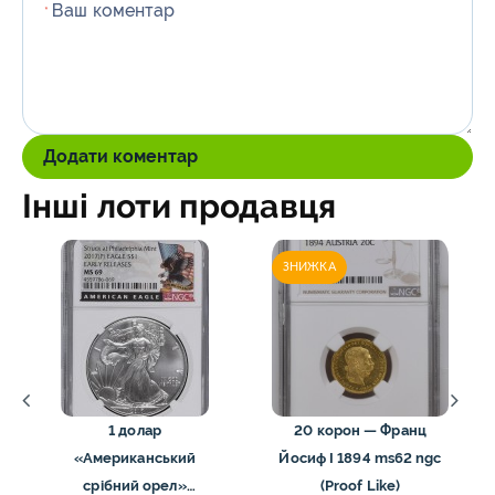
Ваш коментар
*
Додати коментар
Інші лоти продавця
ЗНИЖКА
1 долар
20 корон — Франц
«Американський
Йосиф I 1894 ms62 ngc
срібний орел»
(Proof Like)