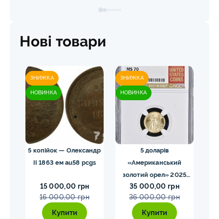
Нові товари
ЗНИЖКА
ЗНИЖКА
ЗН
НОВИНКА
НОВИНКА
НО
 NGC
5 копійок — Олександр
5 доларів
II 1863 ем au58 pcgs
«Американський
золотий орел» 2025
з
15 000,00 грн
35 000,00 грн
MS70 NGC орел тип2
M
16 000,00 грн
36 000,00 грн
Купити
Купити