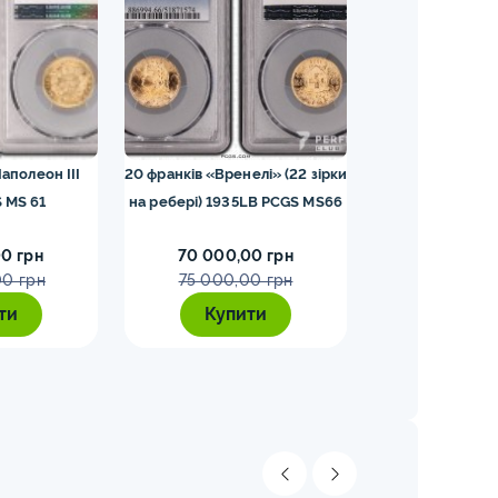
аполеон III
20 франків «Вренелі» (22 зірки
25 шилінгів 19
 MS 61
на ребері) 1935LB PCGS MS66
0 грн
70 000,00 грн
65 000,0
00 грн
75 000,00 грн
70 000,
ти
Купити
Купи