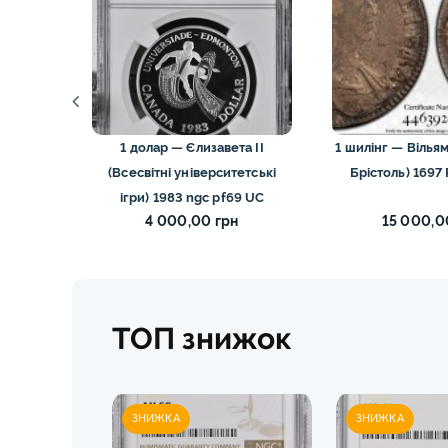
ація, 2
1 долар — Єлизавета II
1 шилінг — Вільям 
а 2023
(Всесвітні університетські
Брістоль) 1697
ігри) 1983 ngc pf69 UC
н
4 000,00 грн
15 000,0
н
ТОП знижок
ЗНИЖКА
ЗНИЖКА