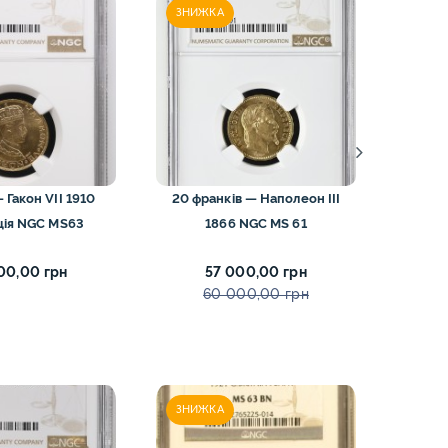
ЗНИЖКА
ЗНИЖ
 Гакон VII 1910
20 франків — Наполеон III
20 м
ція NGC MS63
1866 NGC MS 61
Гамбу
00,00 грн
57 000,00 грн
60 000,00 грн
ЗНИЖКА