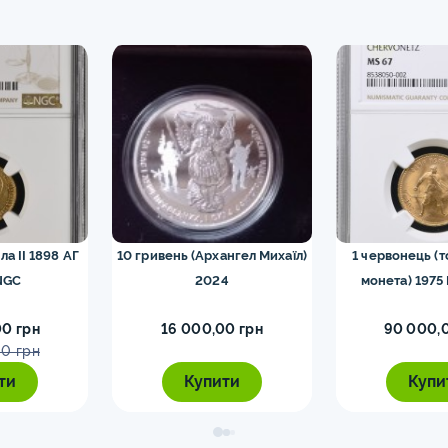
ла II 1898 АГ
10 гривень (Архангел Михаїл)
1 червонець (
NGC
2024
монета) 1975
0 грн
16 000,00 грн
90 000,
0 грн
ти
Купити
Купи