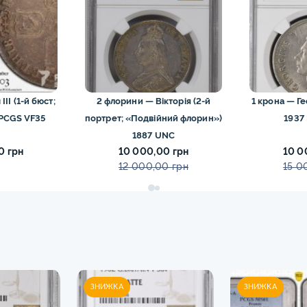
III (1-й бюст;
2 флорини — Вікторія (2-й
1 крона — Ге
 PCGS VF35
портрет; «Подвійний флорин»)
1937
1887 UNC
0 грн
10 000,00 грн
10 0
12 000,00 грн
15 0
ЗНИЖКА
ЗНИЖКА