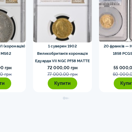
VI (коронація)
1 суверен 1902
20 франків — Н
 MS62
Великобританія коронація
1858 PCGS
Едуарда VII NGC PF58 MATTE
0 грн
72 000,00 грн
55 000,0
0 грн
77 000,00 грн
60 000,
ти
Купити
Купи