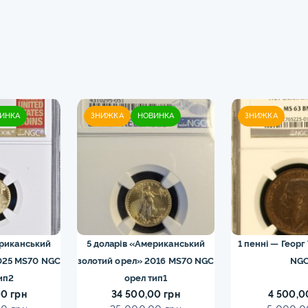
ИНКА
ЗНИЖКА
НОВИНКА
ЗНИЖКА
ериканський
5 доларів «Американський
1 пенні — Георг
025 MS70 NGC
золотий орел» 2016 MS70 NGC
NG
ип2
орел тип1
0 грн
34 500,00 грн
4 500,0