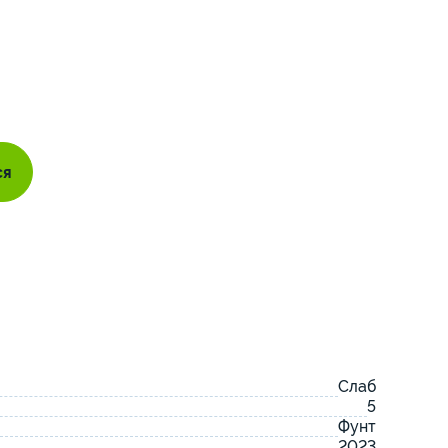
ся
Слаб
5
Фунт
2023