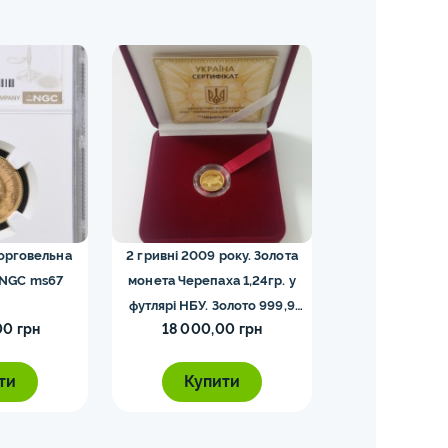
торговельна
2 гривні 2009 року. Золота
5 франків — Напо
 NGC ms67
монета Черепаха 1,24гр. у
футлярі НБУ. Золото 999,9
00 грн
18 000,00 грн
5 000,0
проби.
ти
Купити
Купи