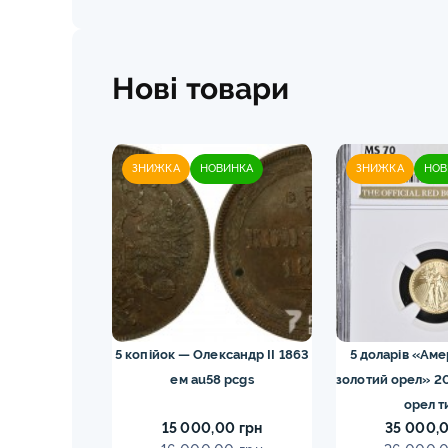
Нові товари
ЗНИЖКА
НОВИНКА
ЗНИЖКА
НОВ
43M NGC ms66
5 копійок — Олександр II 1863
5 доларів «Ам
ка
ем au58 pcgs
золотий орел» 2
орел т
0 грн
15 000,00 грн
35 000,0