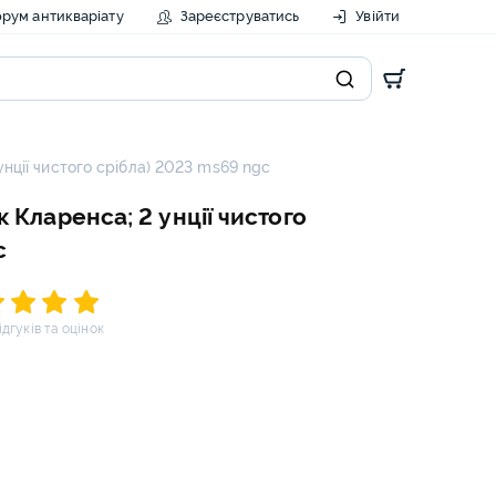
рум антикваріату
Зареєструватись
Увійти
 унції чистого срібла) 2023 ms69 ngc
ик Кларенса; 2 унції чистого
c
відгуків та оцінок