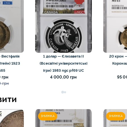
го Риму монети
0
13
ти
15
ети
9
ти
11
 Вестфалія
1 долар — Єлизавета II
20 крон —
Європи монети
0
тейн) 1923
(Всесвітні університетські
Корона
іхтенштейна та
S65
ігри) 1983 ngc pf69 UC
1
ти
 грн
4 000,00 грн
95 0
 грн
вити
ЗНИЖКА
ЗНИЖКА