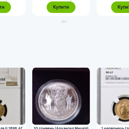
ти
Купити
Купи
ла II 1898 АГ
10 гривень (Архангел Михаїл)
1 червонець (