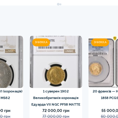
ЗНИЖКА
ЗНИЖКА
VI (коронація)
1 суверен 1902
20 франків — Н
 MS62
Великобританія коронація
1858 PCGS
Едуарда VII NGC PF58 MATTE
0 грн
72 000,00 грн
55 000,0
0 грн
77 000,00 грн
60 000,