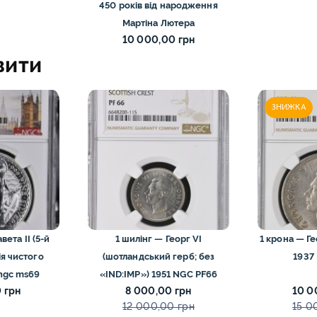
450 років від народження
Мартіна Лютера
10 000,00 грн
вити
ЗНИЖКА
ета II (5-й
1 шилінг — Георг VI
1 крона — Ге
ія чистого
(шотландський герб; без
1937
 ngc ms69
«IND:IMP») 1951 NGC PF66
 грн
8 000,00 грн
10 0
12 000,00 грн
15 0