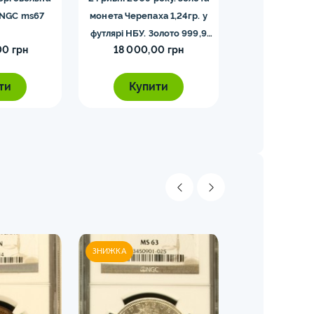
 NGC ms67
монета Черепаха 1,24гр. у
футлярі НБУ. Золото 999,9
00 грн
18 000,00 грн
5 000,0
проби.
ти
Купити
Купи
ЗНИЖКА
ЗНИЖКА