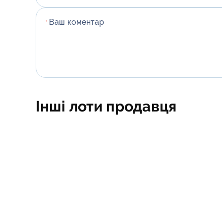
Стародавньо
Ваш коментар
США монети
*
України моне
Фінляндії мон
Франції моне
Інші лоти продавця
Центральної 
Швейцарії, Л
Австрії моне