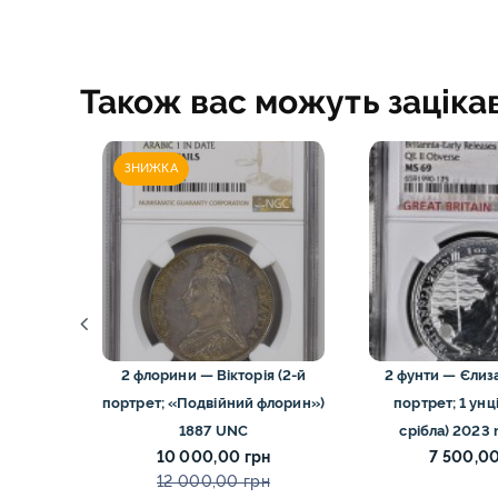
Також вас можуть заціка
ЗНИЖКА
портрет
2 флорини — Вікторія (2-й
2 фунти — Єлизав
87
портрет; «Подвійний флорин»)
портрет; 1 унц
1887 UNC
срібла) 2023
10 000,00 грн
7 500,00
12 000,00 грн