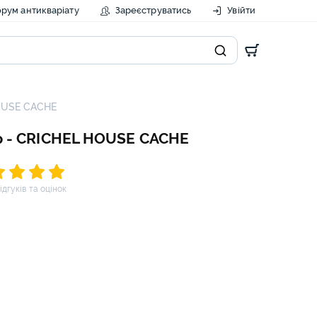
рум антикваріату
Зареєструватись
Увійти
HOUSE CACHE
op - CRICHEL HOUSE CACHE
відгуків та оцінок