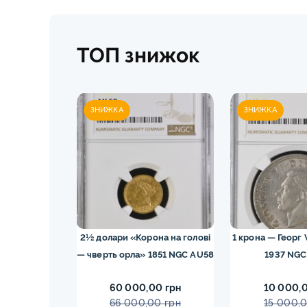
ТОП знижок
ЗНИЖКА
ЗНИЖКА
на 1902
2½ долари «Корона на голові
1 крона — Георг 
я коронація
— чверть орла» 1851 NGC AU58
1937 NGC
C PF60 MATTE
0 грн
60 000,00 грн
10 000,0
0 грн
66 000,00 грн
15 000,0