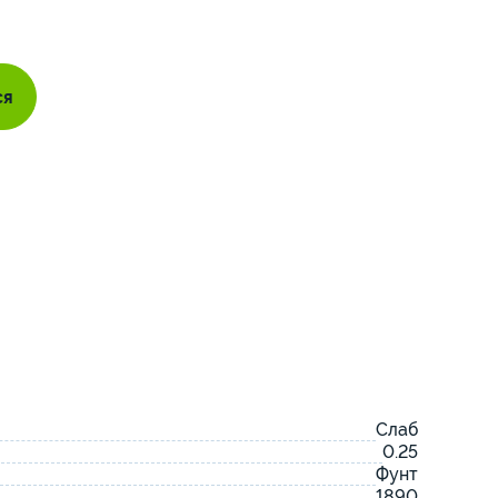
ся
Слаб
0.25
Фунт
1890