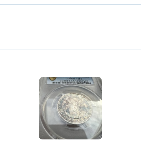
го Риму монети
0
13
ти
15
ети
9
ти
11
Європи монети
0
іхтенштейна та
1
ти