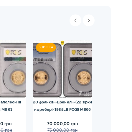
ЗНИЖКА
ЗНИЖКА
аполеон III
20 франків «Вренелі» (22 зірки
25 шилінгів 19
 MS 61
на ребері) 1935LB PCGS MS66
0 грн
70 000,00 грн
65 000,0
00 грн
75 000,00 грн
70 000,