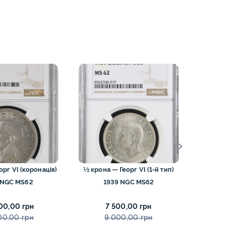
ЗНИЖ
орг VI (коронація)
½ крона — Георг VI (1-й тип)
2 фунти 
 NGC MS62
1939 NGC MS62
унції
00,00 грн
7 500,00 грн
00,00 грн
9 000,00 грн