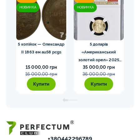
НОВИНКА
НОВИНКА
НО
 NGC
5 копійок — Олександр
5 доларів
II 1863 ем au58 pcgs
«Американський
золотий орел» 2025
з
15 000,00 грн
35 000,00 грн
MS70 NGC орел тип2
M
16 000,00 грн
36 000,00 грн
Купити
Купити
+380442296789