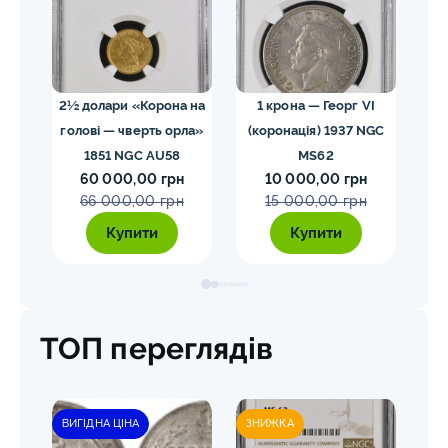
02
2½ долари «Корона на
1 крона — Георг VI
голові — чверть орла»
(коронація) 1937 NGC
VII
1851 NGC AU58
MS62
ко
60 000,00 грн
10 000,00 грн
E
66 000,00 грн
15 000,00 грн
Купити
Купити
ТОП переглядів
ВИГІДНА ЦІНА
ЗНИЖКА