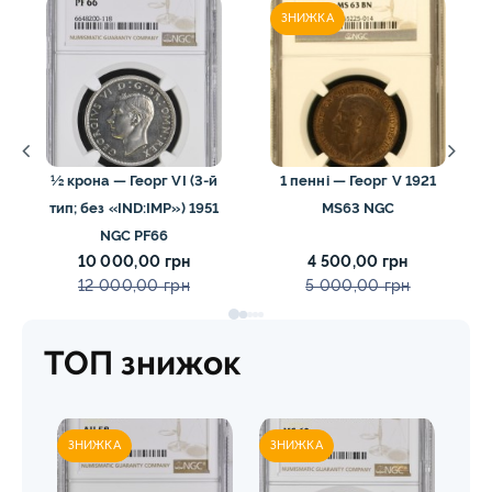
ЗНИЖКА
½ крона — Георг VI (3-й
1 пенні — Георг V 1921
тип; без «IND:IMP») 1951
MS63 NGC
NGC PF66
10 000,00 грн
4 500,00 грн
12 000,00 грн
5 000,00 грн
ТОП знижок
ЗНИЖКА
ЗНИЖКА
ЗН