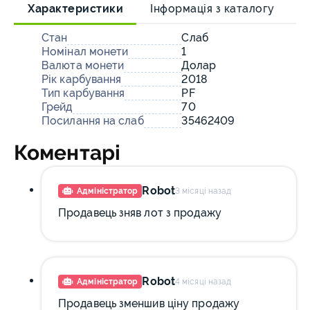
Характеристики
Інформація з каталогу
О
Стан
Слаб
Номінал монети
1
Валюта монети
Долар
Рік карбування
2018
Тип карбування
PF
Грейд
70
Посилання на слаб
35462409
Коментарі
Robot
Адміністратор
3 місяці назад
Продавець зняв лот з продажу
Robot
Адміністратор
4 місяці назад
Продавець зменшив ціну продажу