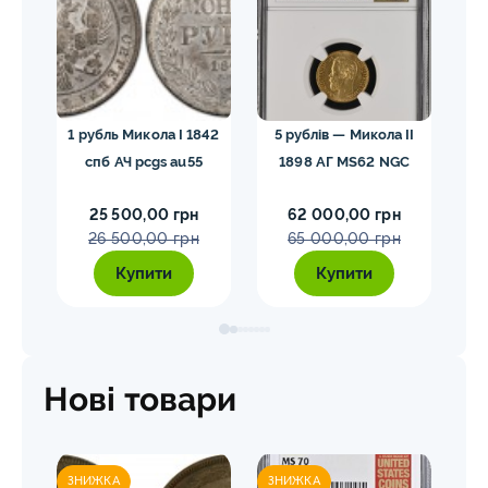
гел
1 рубль Микола I 1842
5 рублів — Микола II
10
спб АЧ pcgs au55
1898 АГ MS62 NGC
25 500,00 грн
62 000,00 грн
26 500,00 грн
65 000,00 грн
Купити
Купити
Нові товари
ЗНИЖКА
ЗНИЖКА
ЗН