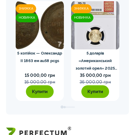
ЗНИЖКА
ЗНИЖКА
ЗН
НОВИНКА
НОВИНКА
НО
 NGC
5 копійок — Олександр
5 доларів
II 1863 ем au58 pcgs
«Американський
золотий орел» 2025
з
15 000,00 грн
35 000,00 грн
MS70 NGC орел тип2
M
16 000,00 грн
36 000,00 грн
Купити
Купити