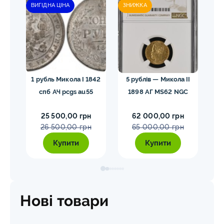
ВИГІДНА ЦІНА
ЗНИЖКА
гел
1 рубль Микола I 1842
5 рублів — Микола II
10
спб АЧ pcgs au55
1898 АГ MS62 NGC
25 500,00 грн
62 000,00 грн
26 500,00 грн
65 000,00 грн
Купити
Купити
Нові товари