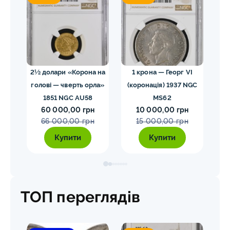
02
2½ долари «Корона на
1 крона — Георг VI
голові — чверть орла»
(коронація) 1937 NGC
VII
1851 NGC AU58
MS62
ко
60 000,00 грн
10 000,00 грн
E
66 000,00 грн
15 000,00 грн
Купити
Купити
ТОП переглядів