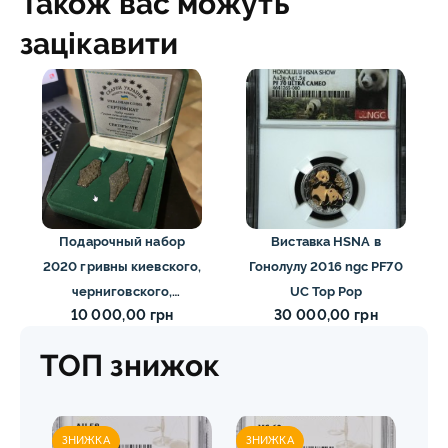
Також вас можуть
зацікавити
Подарочный набор
Виставка HSNA в
2020 гривны киевского,
Гонолулу 2016 ngc PF70
черниговского,
UC Top Pop
10 000,00 грн
30 000,00 грн
новгородского типа
серебро 2020
ТОП знижок
ЗНИЖКА
ЗНИЖКА
ЗН