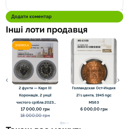
Додати коментар
Інші лоти продавця
ЗНИЖКА
2 фунти — Карл III
Голландская Ост-Индия
Коронація, 2 унції
2½ цента, 1945 ngc
чистого срібла 2023
MS63
17 000,00 грн
6 000,00 грн
ms69 NGC
18 000,00 грн