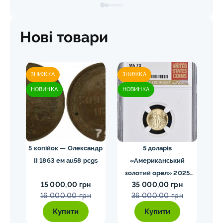
Нові товари
ЗНИЖКА
ЗНИЖКА
ЗН
НОВИНКА
НОВИНКА
НО
 NGC
5 копійок — Олександр
5 доларів
II 1863 ем au58 pcgs
«Американський
золотий орел» 2025
з
15 000,00 грн
35 000,00 грн
MS70 NGC орел тип2
M
16 000,00 грн
36 000,00 грн
Купити
Купити