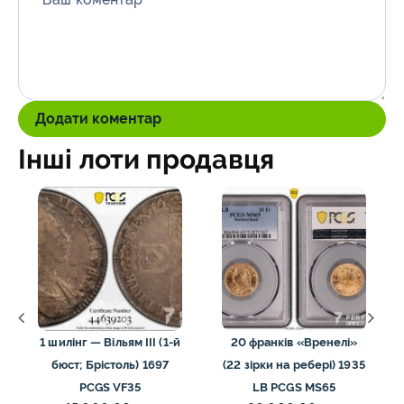
*
Додати коментар
Інші лоти продавця
1 шилінг — Вільям III (1-й
20 франків «Вренелі»
бюст; Брістоль) 1697
(22 зірки на ребері) 1935
PCGS VF35
LB PCGS MS65