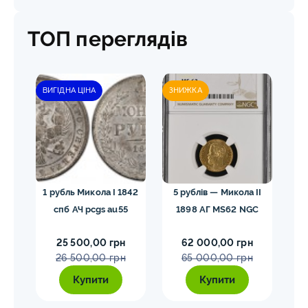
ТОП переглядів
ВИГІДНА ЦІНА
ЗНИЖКА
гел
1 рубль Микола I 1842
5 рублів — Микола II
10
спб АЧ pcgs au55
1898 АГ MS62 NGC
25 500,00 грн
62 000,00 грн
26 500,00 грн
65 000,00 грн
Купити
Купити