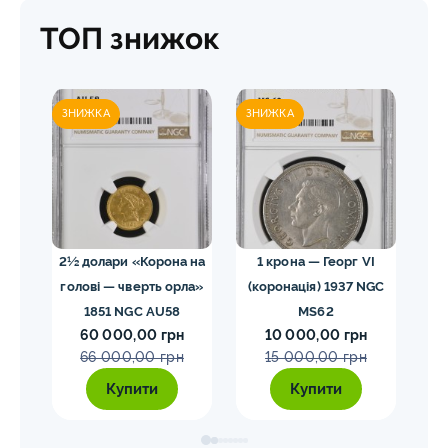
ТОП знижок
ЗНИЖКА
ЗНИЖКА
ЗН
02
2½ долари «Корона на
1 крона — Георг VI
голові — чверть орла»
(коронація) 1937 NGC
VII
1851 NGC AU58
MS62
ко
60 000,00 грн
10 000,00 грн
E
66 000,00 грн
15 000,00 грн
Купити
Купити