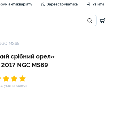
рум антикваріату
Зареєструватись
Увійти
7 NGC MS69
кий срібний орел»
) 2017 NGC MS69
відгуків та оцінок