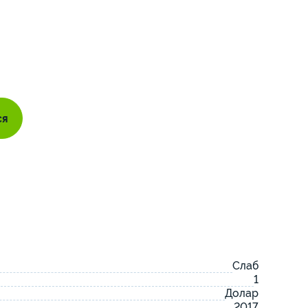
ся
Слаб
1
Долар
2017