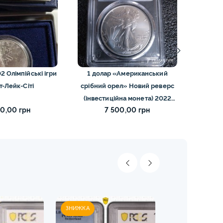
2 Олімпійські ігри
1 долар «Американський
1 дол
т-Лейк-Сіті
срібний орел» Новий реверс
війсь
(інвестиційна монета) 2022
00,00 грн
7 500,00 грн
слаб PCGS MS-69
ЗНИЖКА
ЗНИЖКА