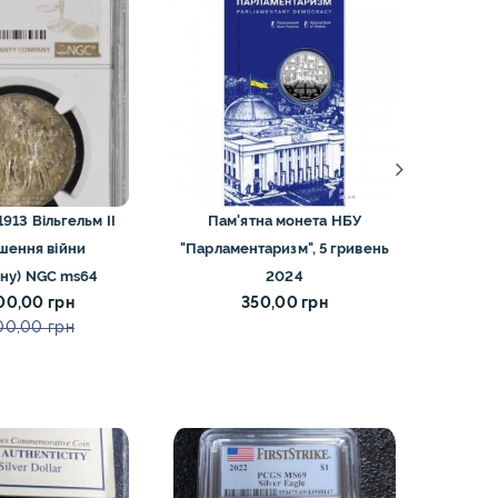
Пам'ятна монета НБУ
пес
шення війни
"Парламентаризм", 5 гривень
ну) NGC ms64
2024
00,00 грн
350,00 грн
00,00 грн