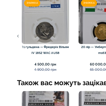
Стародавньо
ЗНИЖКА
ЗНИЖКА
США монети
України моне
Фінляндії мон
Франції моне
II 1915
½ гульдена — Фредерік Вільям
20 лір — Умберт
Центральної 
IV 1852 WAC AU58
ms6
Швейцарії, Л
Австрії моне
4 500,00 грн
60 000,0
4 900,00 грн
65 000,0
Також вас можуть заціка