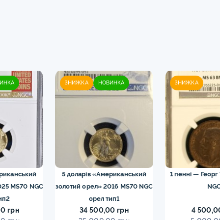
ИНКА
ЗНИЖКА
НОВИНКА
ЗНИЖКА
ериканський
5 доларів «Американський
1 пенні — Георг
025 MS70 NGC
золотий орел» 2016 MS70 NGC
NG
ип2
орел тип1
0 грн
34 500,00 грн
4 500,0