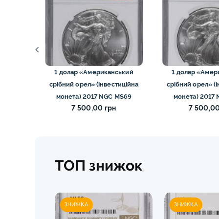
ський
1 долар «Американський
1 долар «Амер
тиційна
срібний орел» (інвестиційна
срібний орел» (
 pcgs
монета) 2017 NGC MS69
монета) 2017
7 500,00 грн
7 500,00
ТОП знижок
ЗНИЖКА
ЗНИЖКА