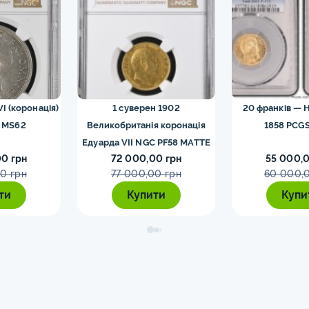
VI (коронація)
1 суверен 1902
20 франків — Н
 MS62
Великобританія коронація
1858 PCGS
Едуарда VII NGC PF58 MATTE
0 грн
72 000,00 грн
55 000,0
0 грн
77 000,00 грн
60 000,
ти
Купити
Купи