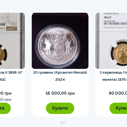
ла II 1898 АГ
10 гривень (Архангел Михаїл)
1 червонець (
NGC
2024
монета) 1975
0 грн
16 000,00 грн
90 000,
0 грн
ти
Купити
Купи