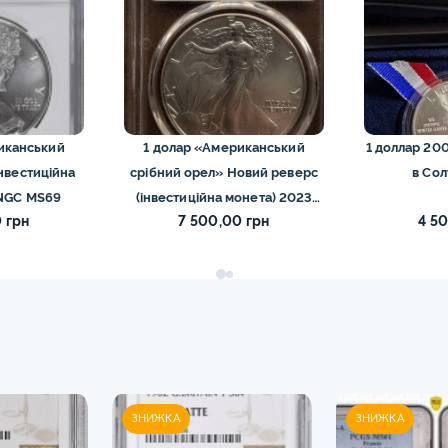
иканський
1 долар «Американський
1 доллар 200
інвестиційна
срібний орел» Новий реверс
в Сол
 NGC MS69
(інвестиційна монета) 2023
 грн
7 500,00 грн
4 5
ms69 pcgs
ЗНИЖКА
ЗНИЖКА