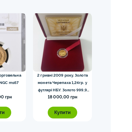
торговельна
2 гривні 2009 року. Золота
5 франків — Напо
 NGC ms67
монета Черепаха 1,24гр. у
футлярі НБУ. Золото 999,9
00 грн
18 000,00 грн
5 000,0
проби.
ти
Купити
Купи