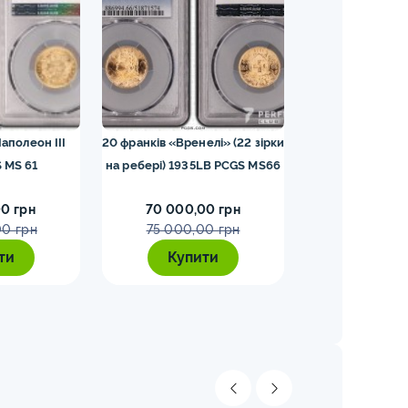
аполеон III
20 франків «Вренелі» (22 зірки
25 шилінгів 19
 MS 61
на ребері) 1935LB PCGS MS66
0 грн
70 000,00 грн
65 000,0
00 грн
75 000,00 грн
70 000,
ти
Купити
Купи