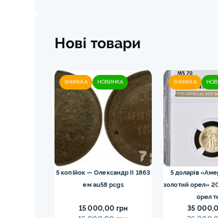
Нові товари
ЗНИЖКА
НОВИНКА
ЗНИЖКА
НОВ
43M NGC ms66
5 копійок — Олександр II 1863
5 доларів «Ам
ка
ем au58 pcgs
золотий орел» 2
орел т
0 грн
15 000,00 грн
35 000,0