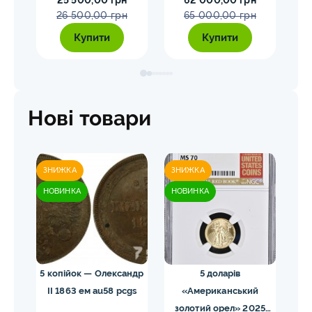
25 500,00 грн
62 000,00 грн
26 500,00 грн
65 000,00 грн
Купити
Купити
Нові товари
ЗНИЖКА
ЗНИЖКА
ЗН
НОВИНКА
НОВИНКА
НО
s64
5 копійок — Олександр
5 доларів
II 1863 ем au58 pcgs
«Американський
золотий орел» 2025
з