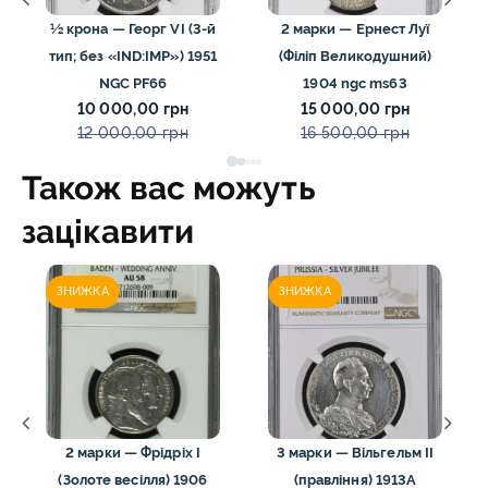
½ крона — Георг VI (3-й
2 марки — Ернест Луї
тип; без «IND:IMP») 1951
(Філіп Великодушний)
NGC PF66
1904 ngc ms63
10 000,00 грн
15 000,00 грн
12 000,00 грн
16 500,00 грн
Також вас можуть
зацікавити
ЗНИЖКА
ЗНИЖКА
2 марки — Фрідріх I
3 марки — Вільгельм II
(Золоте весілля) 1906
(правління) 1913А