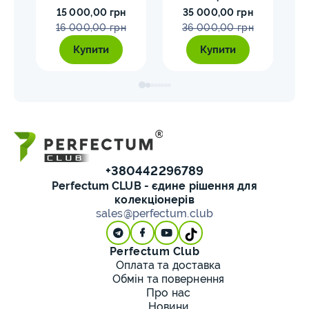
15 000,00 грн
35 000,00 грн
MS70 NGC орел тип2
M
16 000,00 грн
36 000,00 грн
Купити
Купити
+380442296789
Perfectum CLUB - єдине рішення для
колекціонерів
sales@perfectum.club
Perfectum Club
Оплата та доставка
Обмін та повернення
Про нас
Новини