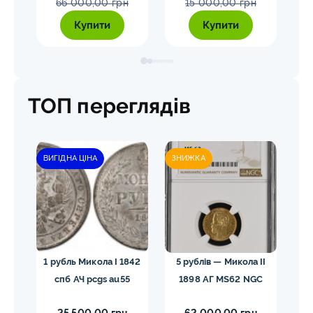
66 000,00 грн
15 000,00 грн
Купити
Купити
ТОП переглядів
ВИГІДНА ЦІНА
ЗНИЖКА
гел
1 рубль Микола I 1842
5 рублів — Микола II
10
спб АЧ pcgs au55
1898 АГ MS62 NGC