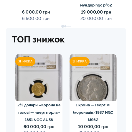
мундир ngc pf62
6 000,00 грн
19 000,00 грн
6 500,00 грн
20 000,00 грн
ТОП знижок
ЗНИЖКА
ЗНИЖКА
ЗН
02
2½ долари «Корона на
1 крона — Георг VI
голові — чверть орла»
(коронація) 1937 NGC
VII
1851 NGC AU58
MS62
ко
60 000,00 грн
10 000,00 грн
E