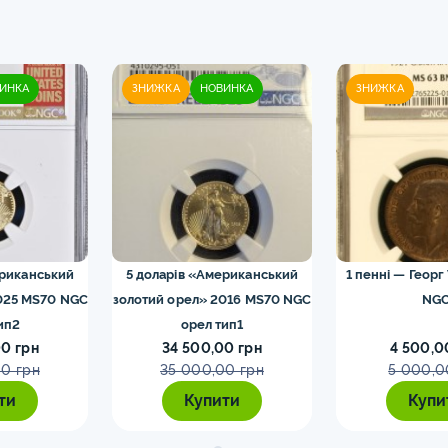
ИНКА
ЗНИЖКА
НОВИНКА
ЗНИЖКА
ериканський
5 доларів «Американський
1 пенні — Георг
025 MS70 NGC
золотий орел» 2016 MS70 NGC
NG
ип2
орел тип1
0 грн
34 500,00 грн
4 500,0
0 грн
35 000,00 грн
5 000,0
ти
Купити
Купи