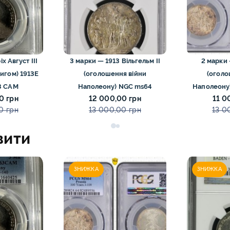
го Риму монети
0
13
ти
15
х Август III
3 марки — 1913 Вільгельм II
2 марки 
ети
9
цигом) 1913E
(оголошення війни
(оголо
ти
11
3 CAM
Наполеону) NGC ms64
Наполеону)
0 грн
12 000,00 грн
11 0
Європи монети
0
0 грн
13 000,00 грн
13 0
іхтенштейна та
1
вити
ти
ЗНИЖКА
ЗНИЖКА