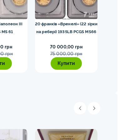
аполеон III
20 франків «Вренелі» (22 зірки
25 шилінгів 19
 MS 61
на ребері) 1935LB PCGS MS66
0 грн
70 000,00 грн
65 000,0
00 грн
75 000,00 грн
70 000,
ти
Купити
Купи