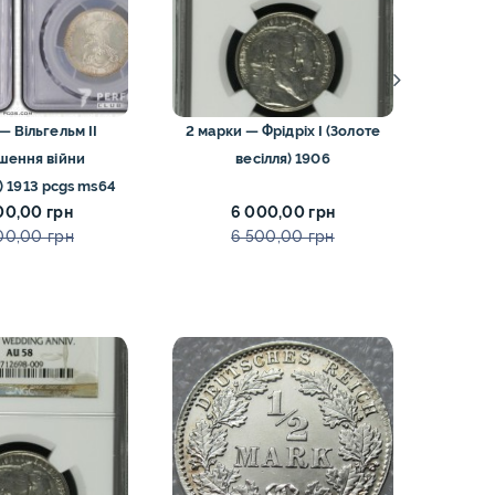
— Вільгельм II
2 марки — Фрідріх I (Золоте
½ марки
шення війни
весілля) 1906
— мале
 1913 pcgs ms64
00,00 грн
6 000,00 грн
00,00 грн
6 500,00 грн
ЗНИЖ