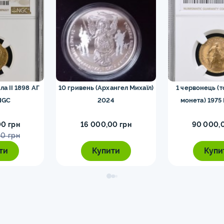
ла II 1898 АГ
10 гривень (Архангел Михаїл)
1 червонець (
NGC
2024
монета) 1975
0 грн
16 000,00 грн
90 000,
0 грн
ти
Купити
Купи