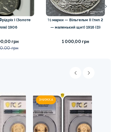
рідріх I (Золоте
½ марки — Вільгельм II (тип 2
3 мар
лля) 1906
— маленький щит) 1916 (D)
00,00 грн
1 000,00 грн
00,00 грн
ЗНИЖКА
ЗНИЖКА