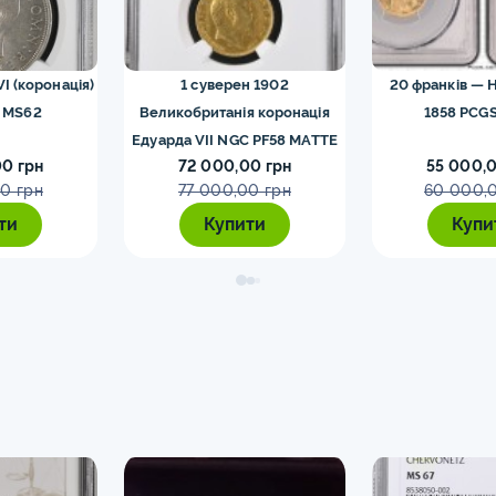
VI (коронація)
1 суверен 1902
20 франків — Н
 MS62
Великобританія коронація
1858 PCGS
Едуарда VII NGC PF58 MATTE
0 грн
72 000,00 грн
55 000,0
0 грн
77 000,00 грн
60 000,
ти
Купити
Купи