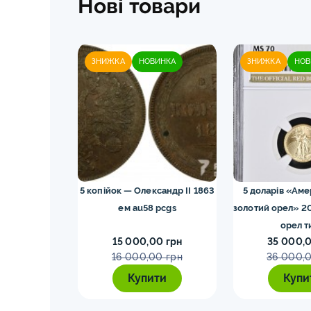
Нові товари
ЗНИЖКА
НОВИНКА
ЗНИЖКА
НОВ
43M NGC ms66
5 копійок — Олександр II 1863
5 доларів «Ам
ка
ем au58 pcgs
золотий орел» 2
орел т
0 грн
15 000,00 грн
35 000,0
16 000,00 грн
36 000,0
ти
Купити
Купи