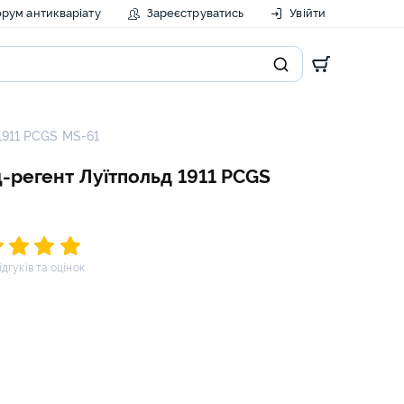
рум антикваріату
Зареєструватись
Увійти
1911 PCGS MS-61
ц-регент Луїтпольд 1911 PCGS
відгуків та оцінок