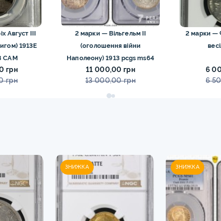
х Август III
2 марки — Вільгельм II
2 марки — Ф
цигом) 1913E
(оголошення війни
весі
3 CAM
Наполеону) 1913 pcgs ms64
0 грн
11 000,00 грн
6 0
0 грн
13 000,00 грн
6 5
ЗНИЖКА
ЗНИЖКА