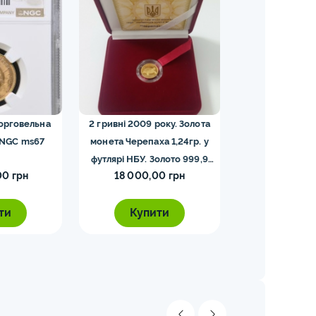
торговельна
2 гривні 2009 року. Золота
5 франків — Напо
 NGC ms67
монета Черепаха 1,24гр. у
футлярі НБУ. Золото 999,9
00 грн
18 000,00 грн
5 000,0
проби.
ти
Купити
Купи