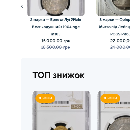
2 марки — Ернест Луї (Філіп
3 марки — Фрідрі
ни
Великодушний) 1904 ngc
(битва під Лейп
ms64
ms63
PCGS PR6
н
15 000,00 грн
22 000,0
н
16 500,00 грн
24 000,0
ТОП знижок
ЗНИЖКА
ЗНИЖКА