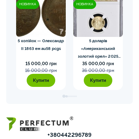
НОВИНКА
НОВИНКА
НО
 NGC
5 копійок — Олександр
5 доларів
II 1863 ем au58 pcgs
«Американський
золотий орел» 2025
з
15 000,00 грн
35 000,00 грн
MS70 NGC орел тип2
M
16 000,00 грн
36 000,00 грн
Купити
Купити
+380442296789