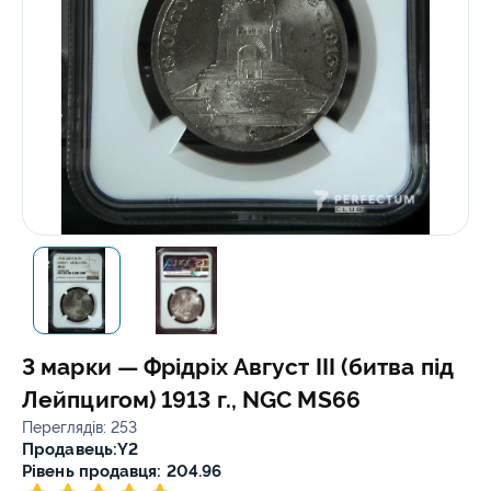
3 марки — Фрідріх Август III (битва під
Лейпцигом) 1913 г., NGC MS66
Переглядів: 253
Продавець:
Y2
Рівень продавця: 204.96