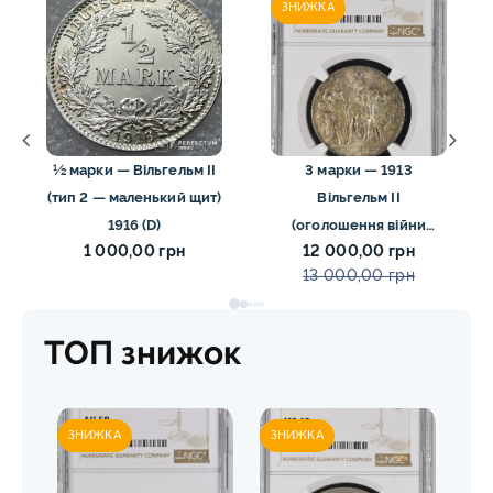
ЗНИЖКА
½ марки — Вільгельм II
3 марки — 1913
(тип 2 — маленький щит)
Вільгельм II
1916 (D)
(оголошення війни
1 000,00 грн
12 000,00 грн
Наполеону) NGC ms64
13 000,00 грн
ТОП знижок
ЗНИЖКА
ЗНИЖКА
ЗН