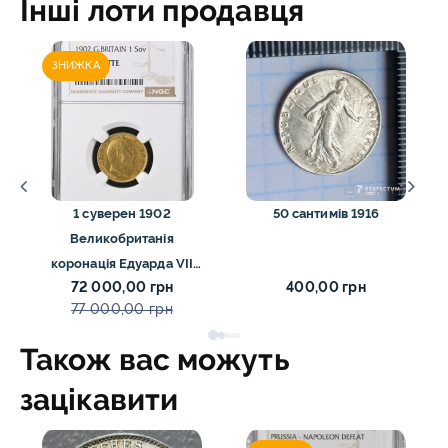
Інші лоти продавця
ЗНИЖКА
1 суверен 1902
50 сантимів 1916
Великобританія
коронація Едуарда VII
72 000,00 грн
400,00 грн
NGC PF58 MATTE
77 000,00 грн
Також вас можуть
зацікавити