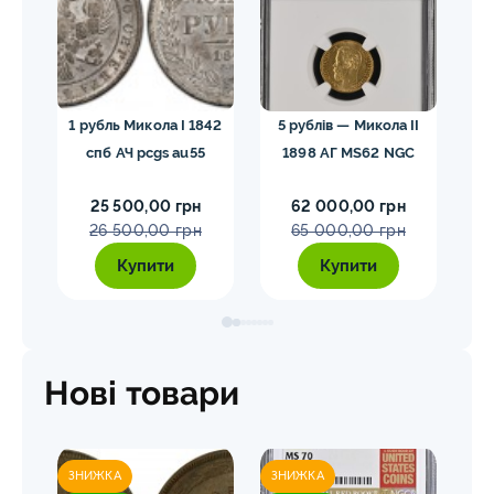
гел
1 рубль Микола I 1842
5 рублів — Микола II
10
спб АЧ pcgs au55
1898 АГ MS62 NGC
25 500,00 грн
62 000,00 грн
26 500,00 грн
65 000,00 грн
Купити
Купити
Нові товари
ЗНИЖКА
ЗНИЖКА
ЗН