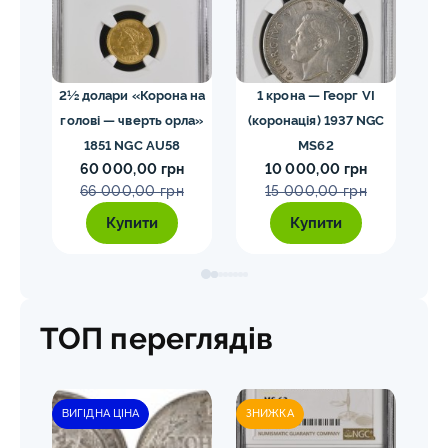
02
2½ долари «Корона на
1 крона — Георг VI
голові — чверть орла»
(коронація) 1937 NGC
VII
1851 NGC AU58
MS62
ко
60 000,00 грн
10 000,00 грн
E
66 000,00 грн
15 000,00 грн
Купити
Купити
ТОП переглядів
ВИГІДНА ЦІНА
ЗНИЖКА