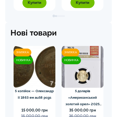
Купити
Купити
Нові товари
ЗНИЖКА
ЗНИЖКА
ЗН
НОВИНКА
НОВИНКА
НО
 NGC
5 копійок — Олександр
5 доларів
II 1863 ем au58 pcgs
«Американський
золотий орел» 2025
з
15 000,00 грн
35 000,00 грн
MS70 NGC орел тип2
M
16 000,00 грн
36 000,00 грн