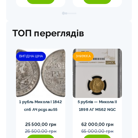
ТОП переглядів
ВИГІДНА ЦІНА
ЗНИЖКА
лар»
1 рубль Микола I 1842
5 рублів — Микола II
10
спб АЧ pcgs au55
1898 АГ MS62 NGC
25 500,00 грн
62 000,00 грн
26 500,00 грн
65 000,00 грн