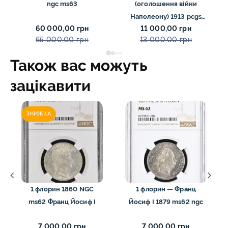
ngc ms63
(оголошення війни
Наполеону) 1913 pcgs
60 000,00 грн
11 000,00 грн
ms64
65 000,00 грн
13 000,00 грн
Також вас можуть
зацікавити
ЗНИЖКА
1 флорин 1860 NGC
1 флорин — Франц
ms62 Франц Йосиф I
Йосиф I 1879 ms62 ngc
7 000,00 грн
7 000,00 грн