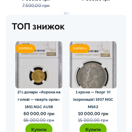
7 500,00 грн
ТОП знижок
ЗНИЖКА
ЗНИЖКА
ЗН
02
2½ долари «Корона на
1 крона — Георг VI
голові — чверть орла»
(коронація) 1937 NGC
VII
1851 NGC AU58
MS62
ко
60 000,00 грн
10 000,00 грн
E
66 000,00 грн
15 000,00 грн
Купити
Купити