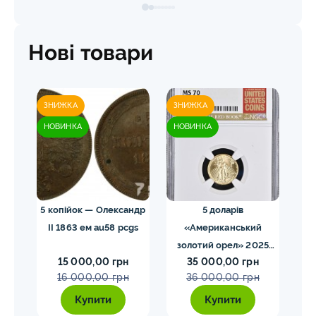
Нові товари
ЗНИЖКА
ЗНИЖКА
ЗН
НОВИНКА
НОВИНКА
НО
 NGC
5 копійок — Олександр
5 доларів
II 1863 ем au58 pcgs
«Американський
золотий орел» 2025
з
15 000,00 грн
35 000,00 грн
MS70 NGC орел тип2
M
16 000,00 грн
36 000,00 грн
Купити
Купити