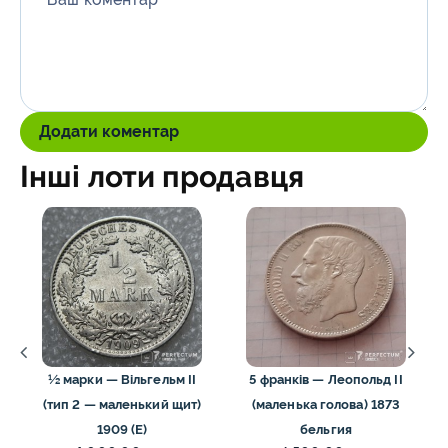
*
Додати коментар
Інші лоти продавця
½ марки — Вільгельм II
5 франків — Леопольд II
(тип 2 — маленький щит)
(маленька голова) 1873
1909 (Е)
бельгия