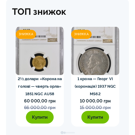
ТОП знижок
ЗНИЖКА
ЗНИЖКА
ЗН
02
2½ долари «Корона на
1 крона — Георг VI
голові — чверть орла»
(коронація) 1937 NGC
VII
1851 NGC AU58
MS62
ко
60 000,00 грн
10 000,00 грн
E
66 000,00 грн
15 000,00 грн
Купити
Купити