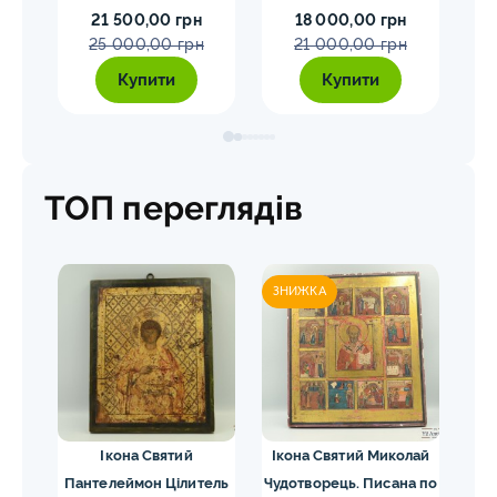
21 500,00 грн
18 000,00 грн
25 000,00 грн
21 000,00 грн
Купити
Купити
ТОП переглядів
ЗНИЖКА
ЗН
Ікона Святий
Ікона Святий Миколай
Ік
ки
Пантелеймон Цілитель
Чудотворець. Писана по