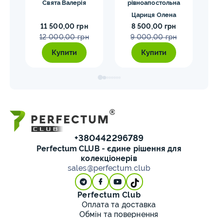
р)
Свята Валерія
рівноапостольна
Чуд
Цариця Олена
11 500,00 грн
8 500,00 грн
12 000,00 грн
9 000,00 грн
Купити
Купити
+380442296789
Perfectum CLUB - єдине рішення для
колекціонерів
sales@perfectum.club
Perfectum Club
Оплата та доставка
Обмін та повернення