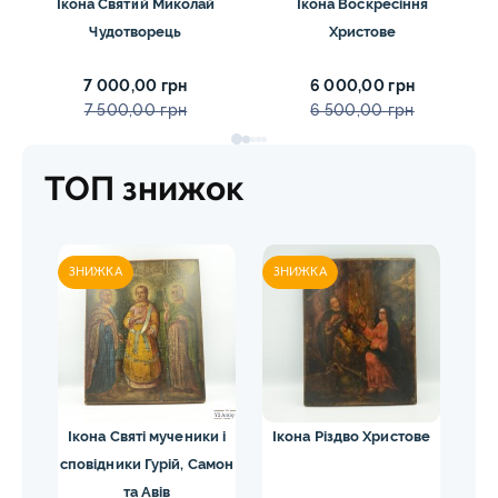
Ікона Святий Миколай
Ікона Воскресіння
Чудотворець
Христове
7 000,00 грн
6 000,00 грн
7 500,00 грн
6 500,00 грн
ТОП знижок
ЗНИЖКА
ЗНИЖКА
жої
Ікона Святі мученики і
Ікона Різдво Христове
сповідники Гурій, Самон
Па
а
та Авів